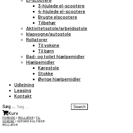
3-hjulede el-scootere
4-hjulede el-scootere
Brugte elscootere
Tilbehør
Aktivitetsstole/arbejdsstole
klapvogne/autostole
Rollatorer
Til voksne
Til børn
Bad- og toilet hjælpemidler
Hjælpemidler
Kørestole
Stokke
Øvrige hjælpemidler
Udlejning
Leasing
Kontakt
Søg …
Search
Kurv
FORSIDE
/
ROLLATOR
/
TIL
VOKSNE
/ GEPARD KULFIBER
ROLLATOR