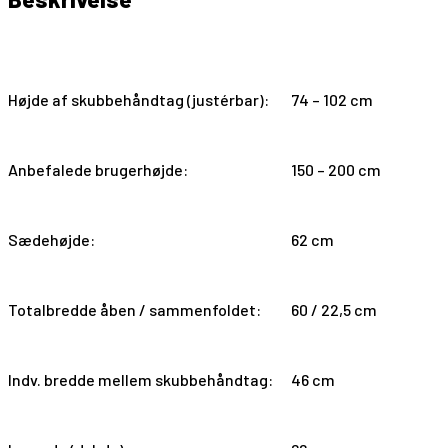
Gepard kulfiber rollator m. soft hjul
Højde af skubbehåndtag (justérbar):
74 – 102 cm
Anbefalede brugerhøjde:
150 – 200 cm
Sædehøjde:
62 cm
Totalbredde åben / sammenfoldet:
60 / 22,5 cm
Indv. bredde mellem skubbehåndtag:
46 cm