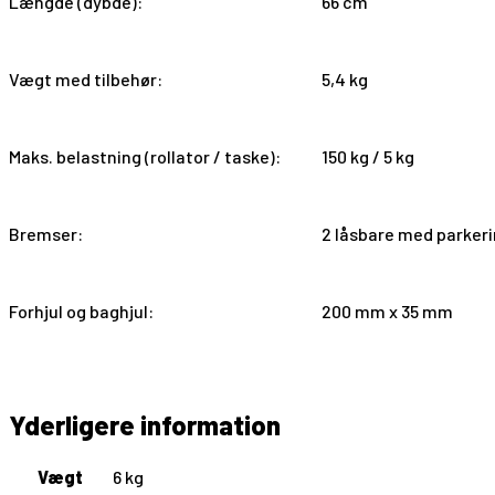
Længde (dybde):
66 cm
Vægt med tilbehør:
5,4 kg
Maks. belastning (rollator / taske):
150 kg / 5 kg
Bremser:
2 låsbare med parker
Forhjul og baghjul:
200 mm x 35 mm
Yderligere information
Vægt
6 kg