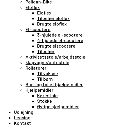
Pelican-Bike
Eloflex
Eloflex
Tilbehør eloflex
Brugte eloflex
El-scootere
3-hjulede el-scootere
4-hjulede el-scootere
Brugte elscootere
Tilbehør
Aktivitetsstole/arbejdsstole
klapvogne/autostole
Rollatorer
Til voksne
Til børn
Bad- og toilet hjælpemidler
Hjælpemidler
Kørestole
Stokke
Øvrige hjælpemidler
Udlejning
Leasing
Kontakt