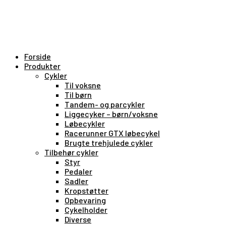
Forside
Produkter
Cykler
Til voksne
Til børn
Tandem- og parcykler
Liggecyker – børn/voksne
Løbecykler
Racerunner GTX løbecykel
Brugte trehjulede cykler
Tilbehør cykler
Styr
Pedaler
Sadler
Kropstøtter
Opbevaring
Cykelholder
Diverse