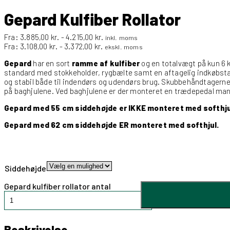
Gepard Kulfiber Rollator
Fra:
3.885,00
kr.
-
4.215,00
kr.
inkl. moms
Fra:
3.108,00
kr.
-
3.372,00
kr.
ekskl. moms
Gepard
har en sort
ramme af kulfiber
og en totalvægt på kun 6 
standard med stokkeholder, rygbælte samt en aftagelig indkøbstask
og stabil både til indendørs og udendørs brug. Skubbehåndtagerne
på baghjulene. Ved baghjulene er der monteret en trædepedal man k
Gepard med 55 cm siddehøjde er IKKE monteret med softhju
Gepard med 62 cm siddehøjde ER monteret med softhjul.
Siddehøjde
Gepard kulfiber rollator antal
Beskrivelse