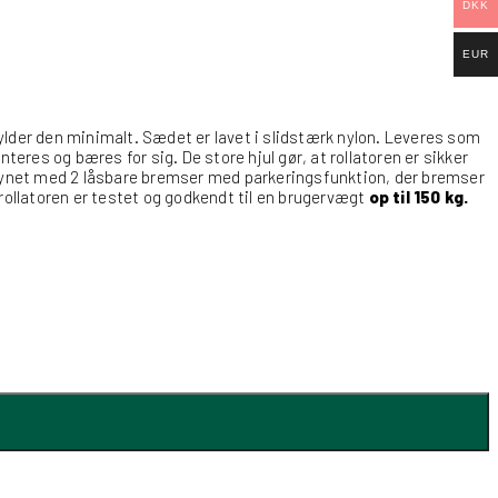
DKK
EUR
der den minimalt. Sædet er lavet i slidstærk nylon. Leveres som
es og bæres for sig. De store hjul gør, at rollatoren er sikker
rsynet med 2 låsbare bremser med parkeringsfunktion, der bremser
rollatoren er testet og godkendt til en brugervægt
op til 150 kg.