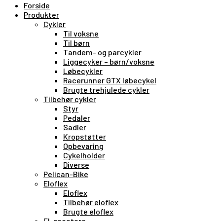
Forside
Produkter
Cykler
Til voksne
Til børn
Tandem- og parcykler
Liggecyker – børn/voksne
Løbecykler
Racerunner GTX løbecykel
Brugte trehjulede cykler
Tilbehør cykler
Styr
Pedaler
Sadler
Kropstøtter
Opbevaring
Cykelholder
Diverse
Pelican-Bike
Eloflex
Eloflex
Tilbehør eloflex
Brugte eloflex
El-scootere