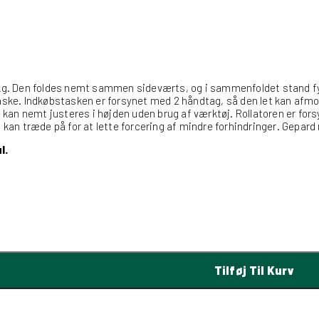
kg. Den foldes nemt sammen sideværts, og i sammenfoldet stand fyl
e. Indkøbstasken er forsynet med 2 håndtag, så den let kan afmonter
 kan nemt justeres i højden uden brug af værktøj. Rollatoren er fo
an træde på for at lette forcering af mindre forhindringer. Gepard 
l.
Tilføj Til Kurv