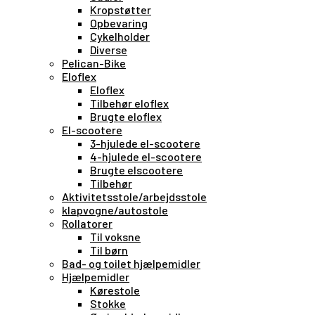
Kropstøtter
Opbevaring
Cykelholder
Diverse
Pelican-Bike
Eloflex
Eloflex
Tilbehør eloflex
Brugte eloflex
El-scootere
3-hjulede el-scootere
4-hjulede el-scootere
Brugte elscootere
Tilbehør
Aktivitetsstole/arbejdsstole
klapvogne/autostole
Rollatorer
Til voksne
Til børn
Bad- og toilet hjælpemidler
Hjælpemidler
Kørestole
Stokke