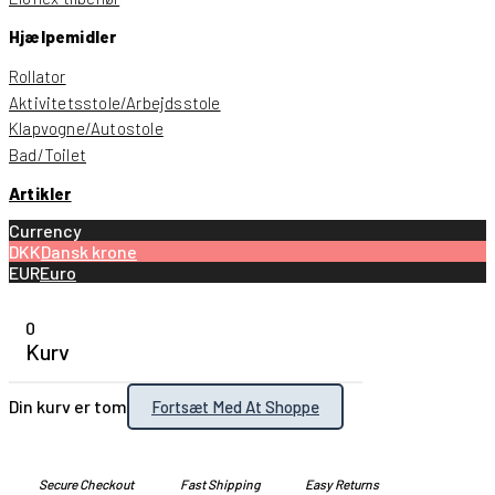
Hjælpemidler
Rollator
Aktivitetsstole/Arbejdsstole
Klapvogne/Autostole
Bad/Toilet
Artikler
Currency
DKK
Dansk krone
EUR
Euro
0
Kurv
Din kurv er tom
Fortsæt Med At Shoppe
Secure Checkout
Fast Shipping
Easy Returns