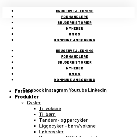
BRUGERVEJLEDNING
FORHANDLERE
BRUGERHISTORIER
NYHEDER
OM OS
KOMMUNE ANSØGNING
BRUGERVEJLEDNING
FORHANDLERE
BRUGERHISTORIER
NYHEDER
OM OS
KOMMUNE ANSØGNING
Facebook
Instagram
Youtube
Linkedin
Forside
Produkter
Cykler
Til voksne
Til børn
Tandem- og parcykler
Liggecyker – børn/voksne
Løbecykler