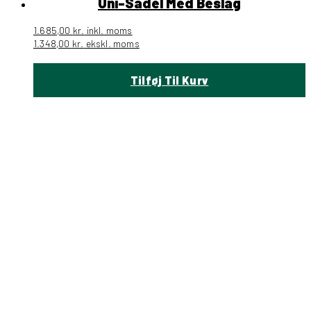
Uni-Sadel Med Beslag
1.685,00
kr.
inkl. moms
1.348,00
kr.
ekskl. moms
Tilføj Til Kurv