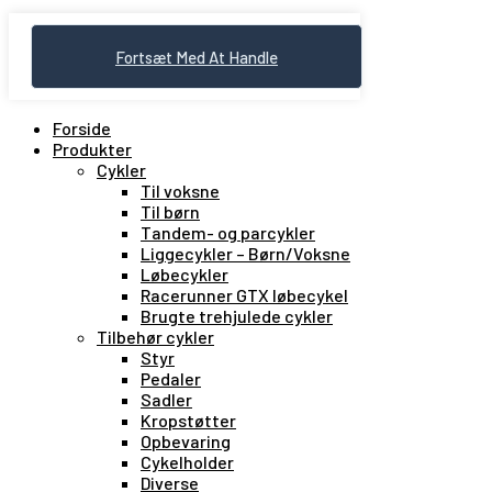
Fortsæt Med At Handle
Forside
Produkter
Cykler
Til voksne
Til børn
Tandem- og parcykler
Liggecykler – Børn/Voksne
Løbecykler
Racerunner GTX løbecykel
Brugte trehjulede cykler
Tilbehør cykler
Styr
Pedaler
Sadler
Kropstøtter
Opbevaring
Cykelholder
Diverse