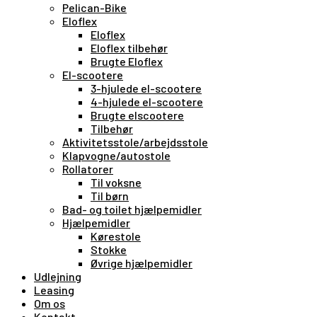
Pelican-Bike
Eloflex
Eloflex
Eloflex tilbehør
Brugte Eloflex
El-scootere
3-hjulede el-scootere
4-hjulede el-scootere
Brugte elscootere
Tilbehør
Aktivitetsstole/arbejdsstole
Klapvogne/autostole
Rollatorer
Til voksne
Til børn
Bad- og toilet hjælpemidler
Hjælpemidler
Kørestole
Stokke
Øvrige hjælpemidler
Udlejning
Leasing
Om os
Kontakt