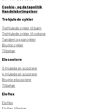
Cookie- og datapolitik
Handelsbetingelser
Trehjulede cykler
Trehjulede cykler til børn
Trehjulede cykler til voksne
Tandem og parcykler
Brugte cykler
Tilbehør
Elscootere
3-hjulede el-scootere
4-hjulede el-scootere
Brugte elscootere
Tilbehør
Eloflex
Eloflex
Eloflex tilbehør