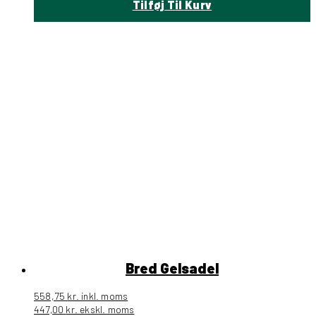
Tilføj Til Kurv
Bred Gelsadel
558,75
kr.
inkl. moms
447,00
kr.
ekskl. moms