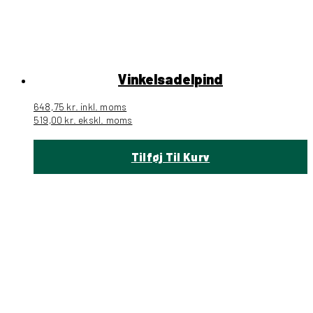
Vinkelsadelpind
648,75
kr.
inkl. moms
519,00
kr.
ekskl. moms
Tilføj Til Kurv