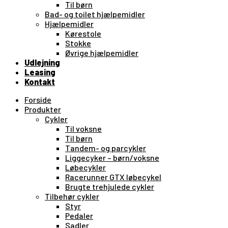
Til børn
Bad- og toilet hjælpemidler
Hjælpemidler
Kørestole
Stokke
Øvrige hjælpemidler
Udlejning
Leasing
Kontakt
Forside
Produkter
Cykler
Til voksne
Til børn
Tandem- og parcykler
Liggecyker – børn/voksne
Løbecykler
Racerunner GTX løbecykel
Brugte trehjulede cykler
Tilbehør cykler
Styr
Pedaler
Sadler