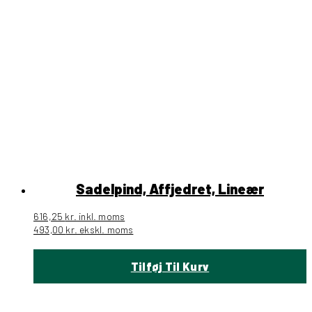
Sadelpind, Affjedret, Lineær
616,25
kr.
inkl. moms
493,00
kr.
ekskl. moms
Tilføj Til Kurv