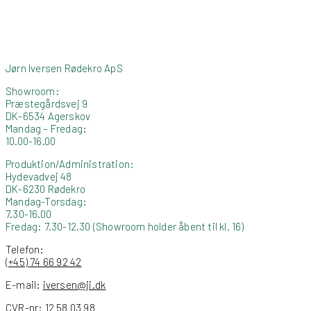
Jørn Iversen Rødekro ApS
Showroom:
Præstegårdsvej 9
DK-6534 Agerskov
Mandag – Fredag:
10.00-16.00
Produktion/Administration:
Hydevadvej 48
DK-6230 Rødekro
Mandag-Torsdag:
7.30-16.00
Fredag: 7.30-12.30 (Showroom holder åbent til kl. 16)
Telefon:
(+45) 74 66 92 42
E-mail:
iversen@ji.dk
CVR-nr: 12 58 03 98