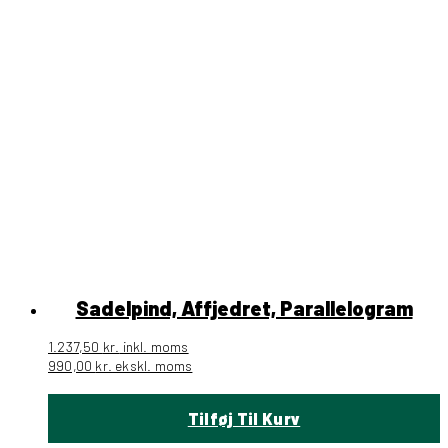
Sadelpind, Affjedret, Parallelogram
1.237,50
kr.
inkl. moms
990,00
kr.
ekskl. moms
Tilføj Til Kurv