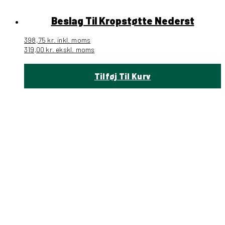
Beslag Til Kropstøtte Nederst
398,75
kr.
inkl. moms
319,00
kr.
ekskl. moms
Tilføj Til Kurv