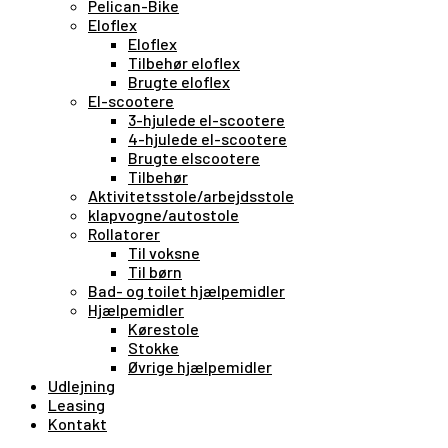
Pelican-Bike
Eloflex
Eloflex
Tilbehør eloflex
Brugte eloflex
El-scootere
3-hjulede el-scootere
4-hjulede el-scootere
Brugte elscootere
Tilbehør
Aktivitetsstole/arbejdsstole
klapvogne/autostole
Rollatorer
Til voksne
Til børn
Bad- og toilet hjælpemidler
Hjælpemidler
Kørestole
Stokke
Øvrige hjælpemidler
Udlejning
Leasing
Kontakt