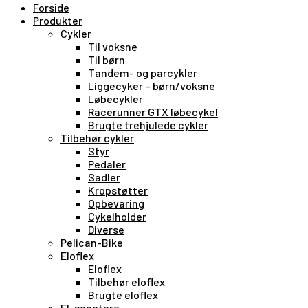
Forside
Produkter
Cykler
Til voksne
Til børn
Tandem- og parcykler
Liggecyker – børn/voksne
Løbecykler
Racerunner GTX løbecykel
Brugte trehjulede cykler
Tilbehør cykler
Styr
Pedaler
Sadler
Kropstøtter
Opbevaring
Cykelholder
Diverse
Pelican-Bike
Eloflex
Eloflex
Tilbehør eloflex
Brugte eloflex
El-scootere