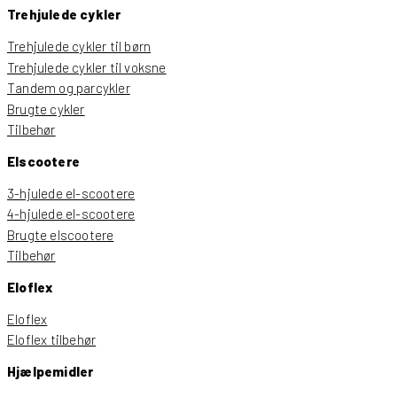
Trehjulede cykler
Trehjulede cykler til børn
Trehjulede cykler til voksne
Tandem og parcykler
Brugte cykler
Tilbehør
Elscootere
3-hjulede el-scootere
4-hjulede el-scootere
Brugte elscootere
Tilbehør
Eloflex
Eloflex
Eloflex tilbehør
Hjælpemidler