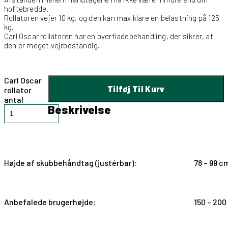
hoftebredde.
Rollatoren vejer 10 kg, og den kan max klare en belastning på 125
kg.
Carl Oscar rollatoren har en overfladebehandling, der sikrer, at
den er meget vejrbestandig.
Carl Oscar
Tilføj Til Kurv
rollator
antal
Beskrivelse
Carl Oscar rollator
Højde af skubbehåndtag (justérbar):
78 – 99 c
Anbefalede brugerhøjde:
150 – 20