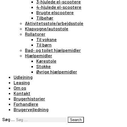
3-hjulede el-scootere
4-hjulede el-scootere
Brugte elscootere
Tilbehør
Aktivitetsstole/arbejdsstole
Klapvogne/autostole
Rollatorer
Til voksne
Til børn
Bad- og toilet hjælpemidler
Hjælpemidler
Kørestole
Stokke
Øvrige hjælpemidler
Udlejning
Leasing
Om os
Kontakt
Brugerhistorier
Forhandlere
Brugervejledning
Søg …
Search