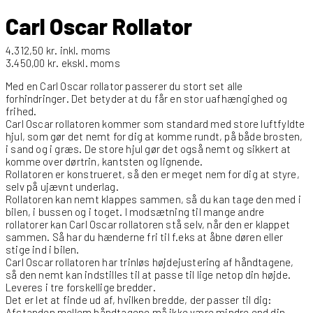
Carl Oscar Rollator
4.312,50
kr.
inkl. moms
3.450,00
kr.
ekskl. moms
Med en Carl Oscar rollator passerer du stort set alle
forhindringer. Det betyder at du får en stor uafhængighed og
frihed.
Carl Oscar rollatoren kommer som standard med store luftfyldte
hjul, som gør det nemt for dig at komme rundt, på både brosten,
i sand og i græs. De store hjul gør det også nemt og sikkert at
komme over dørtrin, kantsten og lignende.
Rollatoren er konstrueret, så den er meget nem for dig at styre,
selv på ujævnt underlag.
Rollatoren kan nemt klappes sammen, så du kan tage den med i
bilen, i bussen og i toget. I modsætning til mange andre
rollatorer kan Carl Oscar rollatoren stå selv, når den er klappet
sammen. Så har du hænderne fri til f.eks at åbne døren eller
stige ind i bilen.
Carl Oscar rollatoren har trinløs højdejustering af håndtagene,
så den nemt kan indstilles til at passe til lige netop din højde.
Leveres i tre forskellige bredder.
Det er let at finde ud af, hvilken bredde, der passer til dig:
Afstanden mellem håndtagene må ikke være mindre end din