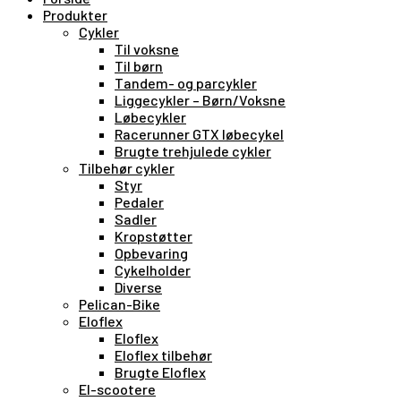
Produkter
Cykler
Til voksne
Til børn
Tandem- og parcykler
Liggecykler – Børn/Voksne
Løbecykler
Racerunner GTX løbecykel
Brugte trehjulede cykler
Tilbehør cykler
Styr
Pedaler
Sadler
Kropstøtter
Opbevaring
Cykelholder
Diverse
Pelican-Bike
Eloflex
Eloflex
Eloflex tilbehør
Brugte Eloflex
El-scootere