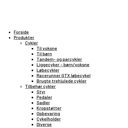
Forside
Produkter
Cykler
Til voksne
Til børn
Tandem- og parcykler
Liggecyker – børn/voksne
Løbecykler
Racerunner GTX løbecykel
Brugte trehjulede cykler
Tilbehør cykler
Styr
Pedaler
Sadler
Kropstøtter
Opbevaring
Cykelholder
Diverse