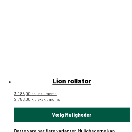
Lion rollator
3.485,00
kr.
inkl. moms
2.788,00
kr.
ekskl. moms
Vælg Muligheder
Dette vare har flere varianter. Mulighederne kan