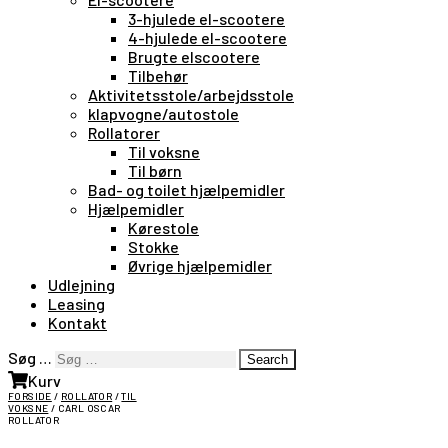
3-hjulede el-scootere
4-hjulede el-scootere
Brugte elscootere
Tilbehør
Aktivitetsstole/arbejdsstole
klapvogne/autostole
Rollatorer
Til voksne
Til børn
Bad- og toilet hjælpemidler
Hjælpemidler
Kørestole
Stokke
Øvrige hjælpemidler
Udlejning
Leasing
Kontakt
Søg …
Search
Kurv
FORSIDE
/
ROLLATOR
/
TIL
VOKSNE
/ CARL OSCAR
ROLLATOR