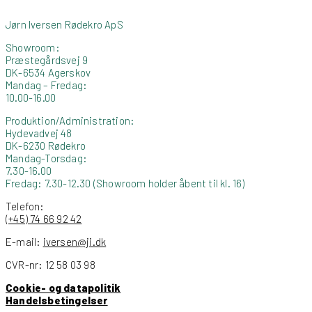
Jørn Iversen Rødekro ApS
Showroom:
Præstegårdsvej 9
DK-6534 Agerskov
Mandag – Fredag:
10.00-16.00
Produktion/Administration:
Hydevadvej 48
DK-6230 Rødekro
Mandag-Torsdag:
7.30-16.00
Fredag: 7.30-12.30 (Showroom holder åbent til kl. 16)
Telefon:
(+45) 74 66 92 42
E-mail:
iversen@ji.dk
CVR-nr: 12 58 03 98
Cookie- og datapolitik
Handelsbetingelser