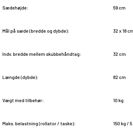
Sædehøjde:
59 cm
Mål på sæde (bredde og dybde):
32 x 18 c
Indv. bredde mellem skubbehåndtag:
32 cm
Længde (dybde):
82 cm
Vægt med tilbehør:
10 kg
Maks. belastning (rollator / taske):
150 kg / 5