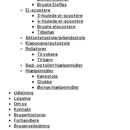
Brugte Eloflex
El-scootere
3-hjulede el-scootere
4-hjulede el-scootere
Brugte elscootere
Tilbehør
Aktivitetsstole/arbejdsstole
Klapvogne/autostole
Rollatorer
Til voksne
Til børn
Bad- og toilet hjælpemidler
Hjælpemidler
Kørestole
Stokke
Øvrige hjælpemidler
Udlejning
Leasing
Om os
Kontakt
Brugerhistorier
Forhandlere
Brugervejledning