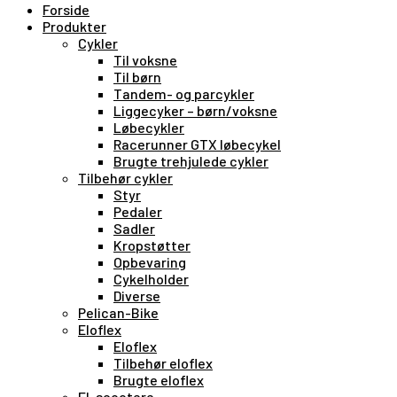
Forside
Produkter
Cykler
Til voksne
Til børn
Tandem- og parcykler
Liggecyker – børn/voksne
Løbecykler
Racerunner GTX løbecykel
Brugte trehjulede cykler
Tilbehør cykler
Styr
Pedaler
Sadler
Kropstøtter
Opbevaring
Cykelholder
Diverse
Pelican-Bike
Eloflex
Eloflex
Tilbehør eloflex
Brugte eloflex
El-scootere