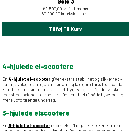
Solo 3
62.500,00
kr.
inkl. moms
50.000,00
kr.
ekskl. moms
Tilføj Til Kurv
4-hjulede el-scootere
En
4-hjulet el-scooter
giver ekstra stabilitet og sikkerhed –
særligt velegnet til ujævnt terræn og længere ture. Den solide
konstruktion gør scooteren til et trygt valg for dig, der ønsker
maksimal balance og komfort. Den er ideel til både bykørsel og
mere udfordrende underlag.
3-hjulede elscootere
En
3-hjulet el-scooter
er perfekt til dig, der ønsker en mere
smidig og manøvredygtig løsning. Den mindre venderadius gør