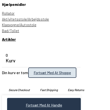
Hjælpemidler
Rollator
Aktivitetsstole/Arbejdsstole
Klapvogne/Autostole
Bad/Toilet
Artikler
0
Kurv
Din kurv er tom
Fortsæt Med At Shoppe
Secure Checkout
Fast Shipping
Easy Returns
Fortsæt Med At Handle