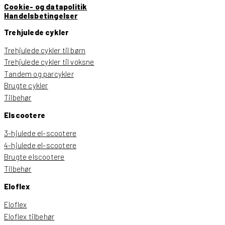
Cookie- og datapolitik
Handelsbetingelser
Trehjulede cykler
Trehjulede cykler til børn
Trehjulede cykler til voksne
Tandem og parcykler
Brugte cykler
Tilbehør
Elscootere
3-hjulede el-scootere
4-hjulede el-scootere
Brugte elscootere
Tilbehør
Eloflex
Eloflex
Eloflex tilbehør