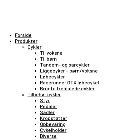
Forside
Produkter
Cykler
Til voksne
Til børn
Tandem- og parcykler
Liggecyker – børn/voksne
Løbecykler
Racerunner GTX løbecykel
Brugte trehjulede cykler
Tilbehør cykler
Styr
Pedaler
Sadler
Kropstøtter
Opbevaring
Cykelholder
Diverse