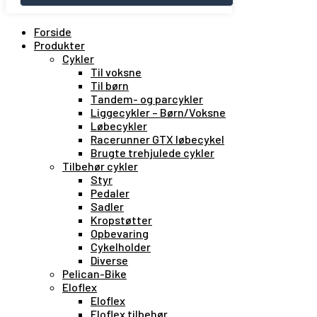
Forside
Produkter
Cykler
Til voksne
Til børn
Tandem- og parcykler
Liggecykler – Børn/Voksne
Løbecykler
Racerunner GTX løbecykel
Brugte trehjulede cykler
Tilbehør cykler
Styr
Pedaler
Sadler
Kropstøtter
Opbevaring
Cykelholder
Diverse
Pelican-Bike
Eloflex
Eloflex
Eloflex tilbehør