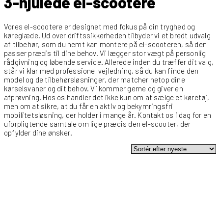
3-hjulede el-scootere
Vores el-scootere er designet med fokus på din tryghed og
køreglæde. Ud over driftssikkerheden tilbyder vi et bredt udvalg
af tilbehør, som du nemt kan montere på el-scooteren, så den
passer præcis til dine behov. Vi lægger stor vægt på personlig
rådgivning og løbende service. Allerede inden du træffer dit valg,
står vi klar med professionel vejledning, så du kan finde den
model og de tilbehørs­løsninger, der matcher netop dine
kørselsvaner og dit behov. Vi kommer gerne og giver en
afprøvning. Hos os handler det ikke kun om at sælge et køretøj,
men om at sikre, at du får en aktiv og bekymringsfri
mobilitetsløsning, der holder i mange år. Kontakt os i dag for en
uforpligtende samtale om lige præcis den el-scooter, der
opfylder dine ønsker.