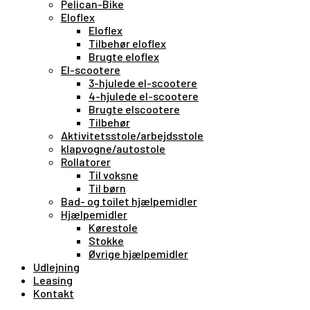
Pelican-Bike
Eloflex
Eloflex
Tilbehør eloflex
Brugte eloflex
El-scootere
3-hjulede el-scootere
4-hjulede el-scootere
Brugte elscootere
Tilbehør
Aktivitetsstole/arbejdsstole
klapvogne/autostole
Rollatorer
Til voksne
Til børn
Bad- og toilet hjælpemidler
Hjælpemidler
Kørestole
Stokke
Øvrige hjælpemidler
Udlejning
Leasing
Kontakt