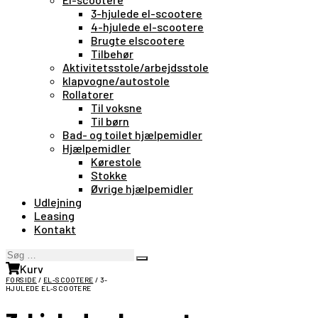
3-hjulede el-scootere
4-hjulede el-scootere
Brugte elscootere
Tilbehør
Aktivitetsstole/arbejdsstole
klapvogne/autostole
Rollatorer
Til voksne
Til børn
Bad- og toilet hjælpemidler
Hjælpemidler
Kørestole
Stokke
Øvrige hjælpemidler
Udlejning
Leasing
Kontakt
Søg
Search
…
Kurv
FORSIDE
/
EL-SCOOTERE
/ 3-
HJULEDE EL-SCOOTERE