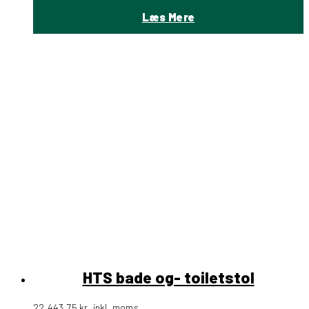
Læs Mere
HTS bade og- toiletstol
22.443,75
kr.
inkl. moms