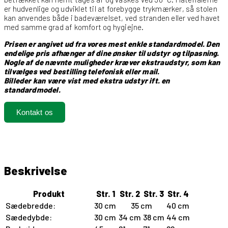
er hudvenlige og udviklet til at forebygge trykmærker, så stolen
kan anvendes både i badeværelset, ved stranden eller ved havet
med samme grad af komfort og hygiejne.
Prisen er angivet ud fra vores mest enkle standardmodel. Den
endelige pris afhænger af dine ønsker til udstyr og tilpasning.
Nogle af de nævnte muligheder kræver ekstraudstyr, som kan
tilvælges ved bestilling telefonisk eller mail.
Billeder kan være vist med ekstra udstyr ift. en
standardmodel.
Kontakt os
Beskrivelse
Produkt
Str. 1
Str. 2
Str. 3
Str. 4
Sædebredde:
30 cm
35 cm
40 cm
Sædedybde:
30 cm
34 cm
38 cm
44 cm