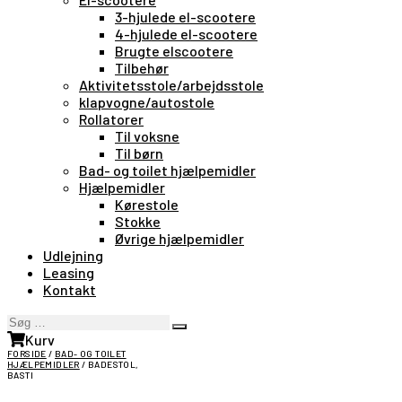
3-hjulede el-scootere
4-hjulede el-scootere
Brugte elscootere
Tilbehør
Aktivitetsstole/arbejdsstole
klapvogne/autostole
Rollatorer
Til voksne
Til børn
Bad- og toilet hjælpemidler
Hjælpemidler
Kørestole
Stokke
Øvrige hjælpemidler
Udlejning
Leasing
Kontakt
Søg
Search
…
Kurv
FORSIDE
/
BAD- OG TOILET
HJÆLPEMIDLER
/ BADESTOL,
BASTI