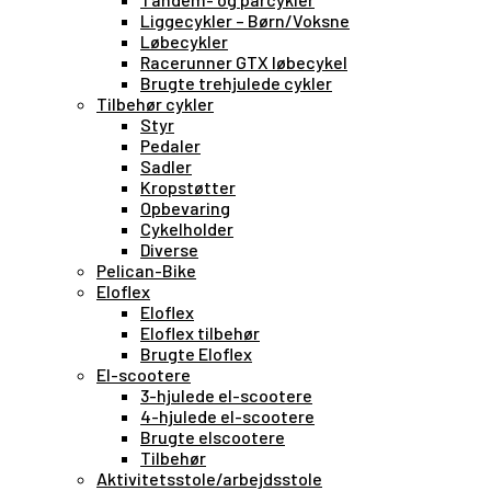
Liggecykler – Børn/Voksne
Løbecykler
Racerunner GTX løbecykel
Brugte trehjulede cykler
Tilbehør cykler
Styr
Pedaler
Sadler
Kropstøtter
Opbevaring
Cykelholder
Diverse
Pelican-Bike
Eloflex
Eloflex
Eloflex tilbehør
Brugte Eloflex
El-scootere
3-hjulede el-scootere
4-hjulede el-scootere
Brugte elscootere
Tilbehør
Aktivitetsstole/arbejdsstole