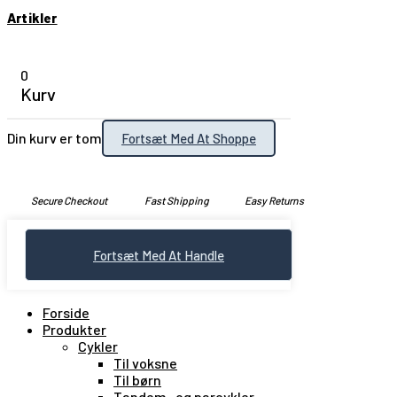
Artikler
0
Kurv
Din kurv er tom
Fortsæt Med At Shoppe
Secure Checkout
Fast Shipping
Easy Returns
Fortsæt Med At Handle
Forside
Produkter
Cykler
Til voksne
Til børn
Tandem- og parcykler