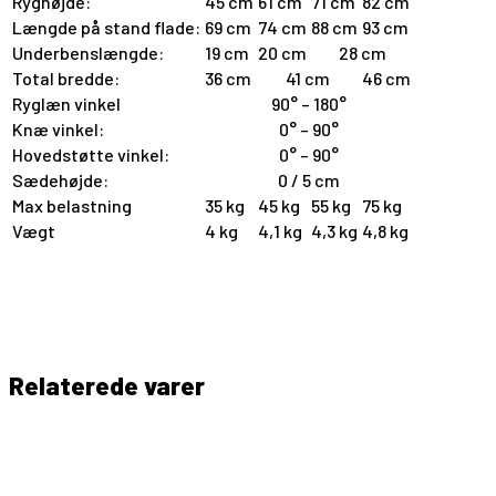
Ryghøjde:
45 cm
61 cm
71 cm
82 cm
Længde på stand flade:
69 cm
74 cm
88 cm
93 cm
Underbenslængde:
19 cm
20 cm
28 cm
Total bredde:
36 cm
41 cm
46 cm
Ryglæn vinkel
90° – 180°
Knæ vinkel:
0° – 90°
Hovedstøtte vinkel:
0° – 90°
Sædehøjde:
0 / 5 cm
Max belastning
35 kg
45 kg
55 kg
75 kg
Vægt
4 kg
4,1 kg
4,3 kg
4,8 kg
Basti badestol
Relaterede varer