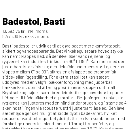
Badestol, Basti
10.593,75
kr.
inkl. moms
8.475,00
kr.
ekskl. moms
Basti badestol er udviklet til at gøre badet mere komfortabelt,
sikkert og vandbesparende. Det vinkelregulerbare hoved stykke
kan nemt klappes ned, så der ikke løber vand i øjnene, og
ryglænet kan indstilles trinløst fra 90° til 180°. Sammen med den
justerbare knæ vinkel og den fleksible underbensstøtte, der kan
vippes mellem 0° og 90°, sikres en afslappet og ergonomisk
sidde- eller liggestilling. For ekstra stabilitet kan sædet
udstyres med en valgfri bækkenfordybning med justerbar
bækkenkant, som støtter og positionerer kroppen optimalt.
Brystsele og højde- samt breddeindstillelige hovedstøttepuder
bidrager til både sikkerhed og komfort. Betjeningen er enkel, da
ryglænet kan justeres med én hånd under brugen, og i størrelse 4
sker indstillingen via robuste rustfri justerbart låseled. Den lave
sædehøjde gør det muligt at sidde dybt i badekarret, hvilket
reducerer vandforbruget betydeligt. Stolen kan kombineres med
forskellige understel, blandt andet til brug i bruseniche, og
betrækket kan nemt tages af og vaskes ved 30 °C. Materialerne