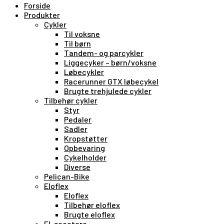
Forside
Produkter
Cykler
Til voksne
Til børn
Tandem- og parcykler
Liggecyker – børn/voksne
Løbecykler
Racerunner GTX løbecykel
Brugte trehjulede cykler
Tilbehør cykler
Styr
Pedaler
Sadler
Kropstøtter
Opbevaring
Cykelholder
Diverse
Pelican-Bike
Eloflex
Eloflex
Tilbehør eloflex
Brugte eloflex
El-scootere