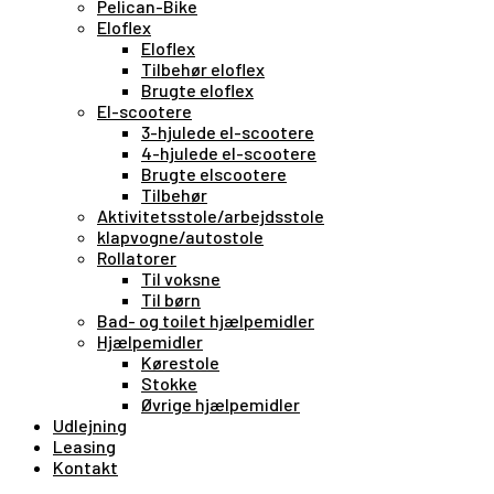
Pelican-Bike
Eloflex
Eloflex
Tilbehør eloflex
Brugte eloflex
El-scootere
3-hjulede el-scootere
4-hjulede el-scootere
Brugte elscootere
Tilbehør
Aktivitetsstole/arbejdsstole
klapvogne/autostole
Rollatorer
Til voksne
Til børn
Bad- og toilet hjælpemidler
Hjælpemidler
Kørestole
Stokke
Øvrige hjælpemidler
Udlejning
Leasing
Kontakt