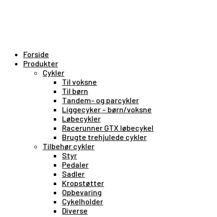
Forside
Produkter
Cykler
Til voksne
Til børn
Tandem- og parcykler
Liggecyker – børn/voksne
Løbecykler
Racerunner GTX løbecykel
Brugte trehjulede cykler
Tilbehør cykler
Styr
Pedaler
Sadler
Kropstøtter
Opbevaring
Cykelholder
Diverse