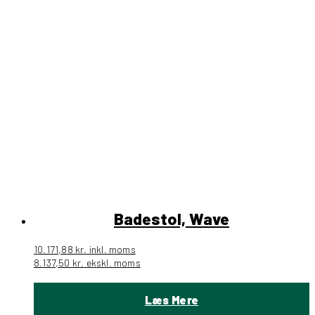
Badestol, Wave
10.171,88
kr.
inkl. moms
8.137,50
kr.
ekskl. moms
Læs Mere