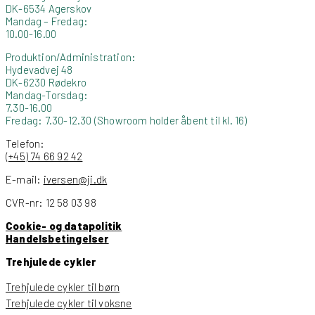
DK-6534 Agerskov
Mandag – Fredag:
10.00-16.00
Produktion/Administration:
Hydevadvej 48
DK-6230 Rødekro
Mandag-Torsdag:
7.30-16.00
Fredag: 7.30-12.30 (Showroom holder åbent til kl. 16)
Telefon:
(+45) 74 66 92 42
E-mail:
iversen@ji.dk
CVR-nr: 12 58 03 98
Cookie- og datapolitik
Handelsbetingelser
Trehjulede cykler
Trehjulede cykler til børn
Trehjulede cykler til voksne