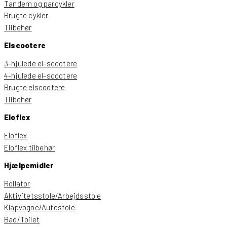
Tandem og parcykler
Brugte cykler
Tilbehør
Elscootere
3-hjulede el-scootere
4-hjulede el-scootere
Brugte elscootere
Tilbehør
Eloflex
Eloflex
Eloflex tilbehør
Hjælpemidler
Rollator
Aktivitetsstole/Arbejdsstole
Klapvogne/Autostole
Bad/Toilet