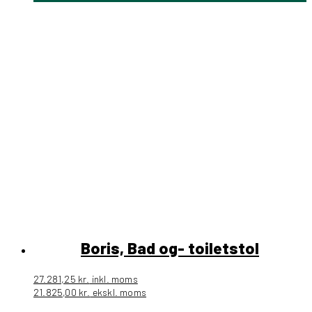
Boris, Bad og- toiletstol
27.281,25
kr.
inkl. moms
21.825,00
kr.
ekskl. moms