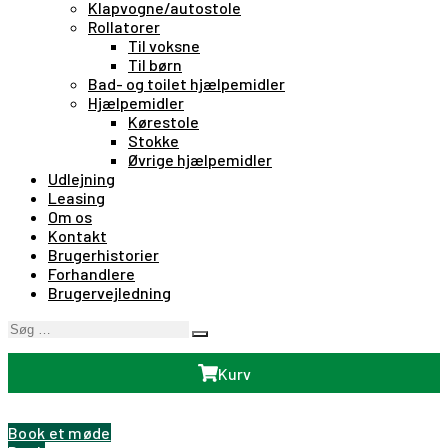
Klapvogne/autostole
Rollatorer
Til voksne
Til børn
Bad- og toilet hjælpemidler
Hjælpemidler
Kørestole
Stokke
Øvrige hjælpemidler
Udlejning
Leasing
Om os
Kontakt
Brugerhistorier
Forhandlere
Brugervejledning
Søg
Search
…
Kurv
Book et møde