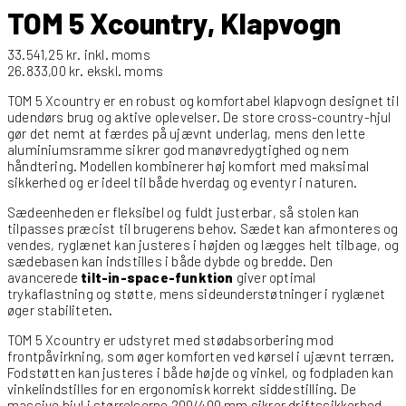
TOM 5 Xcountry, Klapvogn
33.541,25
kr.
inkl. moms
26.833,00
kr.
ekskl. moms
TOM 5 Xcountry er en robust og komfortabel klapvogn designet til
udendørs brug og aktive oplevelser. De store cross-country-hjul
gør det nemt at færdes på ujævnt underlag, mens den lette
aluminiumsramme sikrer god manøvredygtighed og nem
håndtering. Modellen kombinerer høj komfort med maksimal
sikkerhed og er ideel til både hverdag og eventyr i naturen.
Sædeenheden er fleksibel og fuldt justerbar, så stolen kan
tilpasses præcist til brugerens behov. Sædet kan afmonteres og
vendes, ryglænet kan justeres i højden og lægges helt tilbage, og
sædebasen kan indstilles i både dybde og bredde. Den
avancerede
tilt-in-space-funktion
giver optimal
trykaflastning og støtte, mens sideunderstøtninger i ryglænet
øger stabiliteten.
TOM 5 Xcountry er udstyret med stødabsorbering mod
frontpåvirkning, som øger komforten ved kørsel i ujævnt terræn.
Fodstøtten kan justeres i både højde og vinkel, og fodpladen kan
vinkelindstilles for en ergonomisk korrekt siddestilling. De
massive hjul i størrelserne 200/400 mm sikrer driftssikkerhed