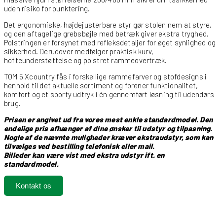
uden risiko for punktering.
Det ergonomiske, højdejusterbare styr gør stolen nem at styre,
og den aftagelige grebsbøjle med betræk giver ekstra tryghed.
Polstringen er forsynet med refleksdetaljer for øget synlighed og
sikkerhed. Derudover medfølger praktisk kurv,
hofteunderstøttelse og polstret rammeovertræk.
TOM 5 Xcountry fås i forskellige rammefarver og stofdesigns i
henhold til det aktuelle sortiment og forener funktionalitet,
komfort og et sporty udtryk i én gennemført løsning til udendørs
brug.
Prisen er angivet ud fra vores mest enkle standardmodel. Den
endelige pris afhænger af dine ønsker til udstyr og tilpasning.
Nogle af de nævnte muligheder kræver ekstraudstyr, som kan
tilvælges ved bestilling telefonisk eller mail.
Billeder kan være vist med ekstra udstyr ift. en
standardmodel.
Kontakt os