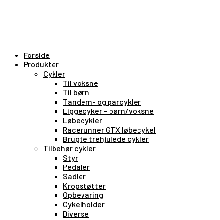
Forside
Produkter
Cykler
Til voksne
Til børn
Tandem- og parcykler
Liggecyker – børn/voksne
Løbecykler
Racerunner GTX løbecykel
Brugte trehjulede cykler
Tilbehør cykler
Styr
Pedaler
Sadler
Kropstøtter
Opbevaring
Cykelholder
Diverse