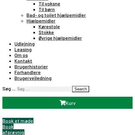
Til voksne
Til børn
Bad- og toilet hjælpemidler
Hjælpemidler
Kørestole
Stokke
Øvrige hjælpemidler
Udlejning
Leasing
Om os
Kontakt
Brugerhistorier
Forhandlere
Brugervejledning
Søg …
Search
Kurv
Book et møde
Book
afprøvnig