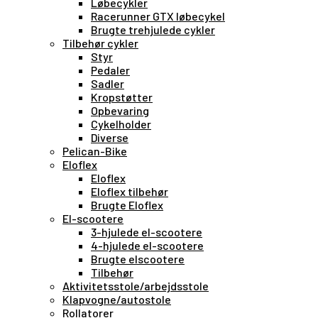
Løbecykler
Racerunner GTX løbecykel
Brugte trehjulede cykler
Tilbehør cykler
Styr
Pedaler
Sadler
Kropstøtter
Opbevaring
Cykelholder
Diverse
Pelican-Bike
Eloflex
Eloflex
Eloflex tilbehør
Brugte Eloflex
El-scootere
3-hjulede el-scootere
4-hjulede el-scootere
Brugte elscootere
Tilbehør
Aktivitetsstole/arbejdsstole
Klapvogne/autostole
Rollatorer