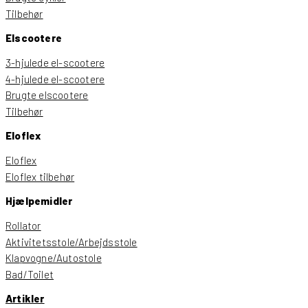
Tilbehør
Elscootere
3-hjulede el-scootere
4-hjulede el-scootere
Brugte elscootere
Tilbehør
Eloflex
Eloflex
Eloflex tilbehør
Hjælpemidler
Rollator
Aktivitetsstole/Arbejdsstole
Klapvogne/Autostole
Bad/Toilet
Artikler