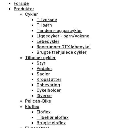
Forside
Produkter
Cykler
Til voksne
Til børn
Tandem- og parcykler
Liggecyker – børn/voksne
Løbecykler
Racerunner GTX løbecykel
Brugte trehjulede cykler
Tilbehør cykler
Styr
Pedaler
Sadler
Kropstøtter
Opbevaring
Cykelholder
Diverse
Pelican-Bike
Eloflex
Eloflex
Tilbehør eloflex
Brugte eloflex
El-scootere