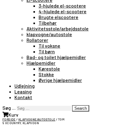
3-hjulede el-scootere
4-hjulede el-scootere
Brugte elscootere
Tilbehør
Aktivitetsstole/arbejdsstole
klapvogne/autostole
Rollatorer
Til voksne
Til børn
Bad- og toilet hjælpemidler
Hjælpemidler
Kørestole
Stokke
Øvrige hjælpemidler
Udlejning
Leasing
Kontakt
Søg …
Search
Kurv
FORSIDE
/
KLAPVOGNE/AUTOSTOLE
/ TOM
5 XCOUNTRY, KLAPVOGN