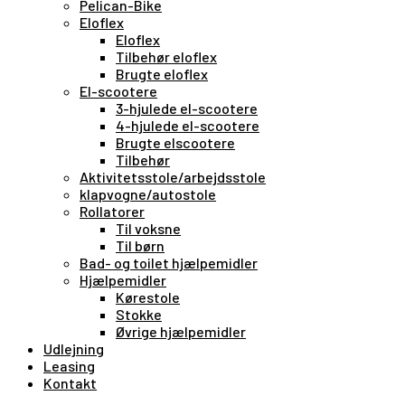
Pelican-Bike
Eloflex
Eloflex
Tilbehør eloflex
Brugte eloflex
El-scootere
3-hjulede el-scootere
4-hjulede el-scootere
Brugte elscootere
Tilbehør
Aktivitetsstole/arbejdsstole
klapvogne/autostole
Rollatorer
Til voksne
Til børn
Bad- og toilet hjælpemidler
Hjælpemidler
Kørestole
Stokke
Øvrige hjælpemidler
Udlejning
Leasing
Kontakt