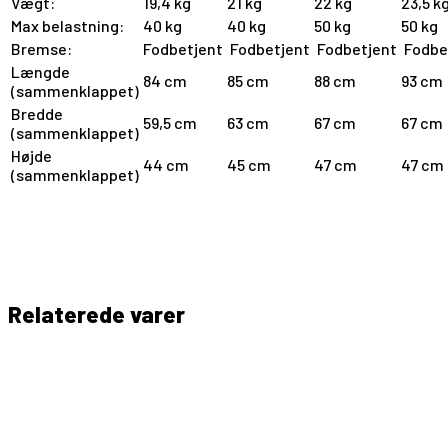
Vægt:
19,4 kg
21 kg
22 kg
23,5 k
Max belastning:
40 kg
40 kg
50 kg
50 kg
Bremse:
Fodbetjent
Fodbetjent
Fodbetjent
Fodbe
Længde
84 cm
85 cm
88 cm
93 cm
(sammenklappet)
Bredde
59,5 cm
63 cm
67 cm
67 cm
(sammenklappet)
Højde
44 cm
45 cm
47 cm
47 cm
(sammenklappet)
Relaterede varer