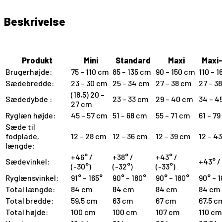
Beskrivelse
TOM 5 Xcountry klapvogn
Produkt
Mini
Standard
Maxi
Maxi
Brugerhøjde:
75 – 110 cm
85 – 135 cm
90 – 150 cm
110 – 
Sædebredde:
23 – 30 cm
25 – 34 cm
27 – 38 cm
27 – 3
(18,5) 20 –
Sædedybde :
23 – 33 cm
29 – 40 cm
34 – 4
27 cm
Ryglæn højde:
45 – 57 cm
51 – 68 cm
55 – 71 cm
61 – 7
Sæde til
fodplade,
12 – 28 cm
12 – 36 cm
12 – 39 cm
12 – 4
længde:
+46° /
+38° /
+43° /
Sædevinkel:
+43° /
(-30°)
(-32°)
(-33°)
Ryglænsvinkel:
91° – 165°
90° – 180°
90° – 180°
90° – 
Total længde:
84 cm
84 cm
84 cm
84 cm
Total bredde:
59,5 cm
63 cm
67 cm
67,5 c
Total højde:
100 cm
100 cm
107 cm
110 cm