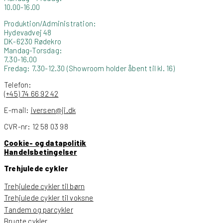
10.00-16.00
Produktion/Administration:
Hydevadvej 48
DK-6230 Rødekro
Mandag-Torsdag:
7.30-16.00
Fredag: 7.30-12.30 (Showroom holder åbent til kl. 16)
Telefon:
(+45) 74 66 92 42
E-mail:
iversen@ji.dk
CVR-nr: 12 58 03 98
Cookie- og datapolitik
Handelsbetingelser
Trehjulede cykler
Trehjulede cykler til børn
Trehjulede cykler til voksne
Tandem og parcykler
Brugte cykler