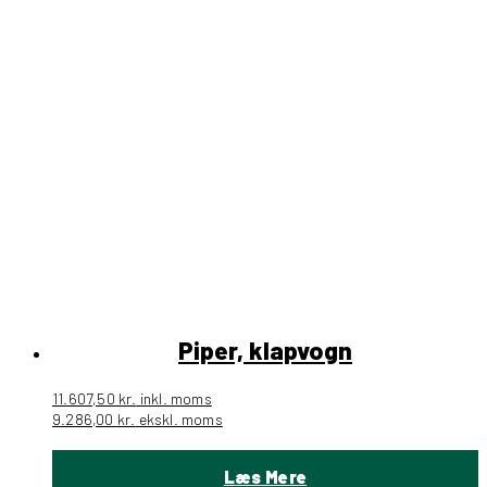
Piper, klapvogn
11.607,50
kr.
inkl. moms
9.286,00
kr.
ekskl. moms
Læs Mere