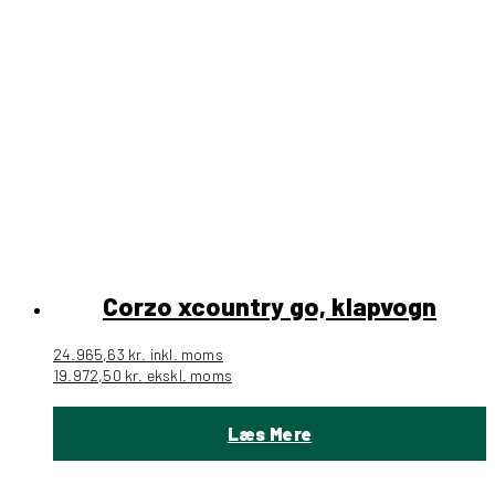
Corzo xcountry go, klapvogn
24.965,63
kr.
inkl. moms
19.972,50
kr.
ekskl. moms
Læs Mere