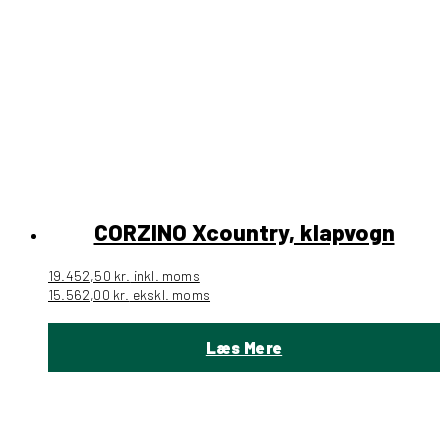
CORZINO Xcountry, klapvogn
19.452,50
kr.
inkl. moms
15.562,00
kr.
ekskl. moms
Læs Mere