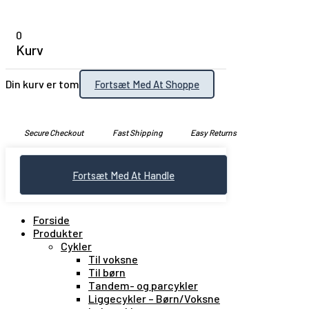
0
Kurv
Din kurv er tom
Fortsæt Med At Shoppe
Secure Checkout
Fast Shipping
Easy Returns
Fortsæt Med At Handle
Forside
Produkter
Cykler
Til voksne
Til børn
Tandem- og parcykler
Liggecykler – Børn/Voksne