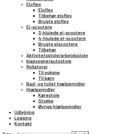
Eloflex
Eloflex
Tilbehør eloflex
Brugte eloflex
El-scootere
3-hjulede el-scootere
4-hjulede el-scootere
Brugte elscootere
Tilbehør
Aktivitetsstole/arbejdsstole
klapvogne/autostole
Rollatorer
Til voksne
Til børn
Bad- og toilet hjælpemidler
Hjælpemidler
Kørestole
Stokke
Øvrige hjælpemidler
Udlejning
Leasing
Kontakt
Søg …