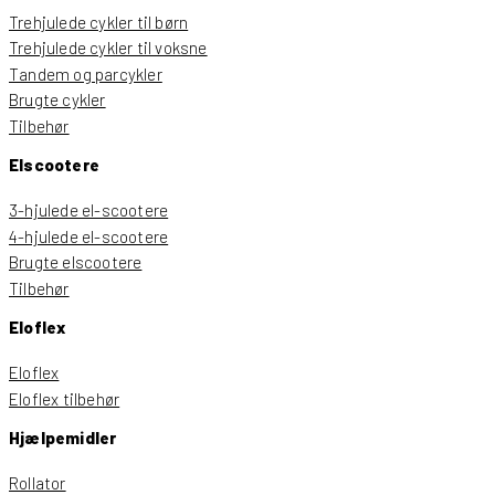
Trehjulede cykler til børn
Trehjulede cykler til voksne
Tandem og parcykler
Brugte cykler
Tilbehør
Elscootere
3-hjulede el-scootere
4-hjulede el-scootere
Brugte elscootere
Tilbehør
Eloflex
Eloflex
Eloflex tilbehør
Hjælpemidler
Rollator