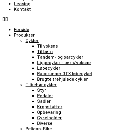
Leasing
Kontakt
Forside
Produkter
Cykler
Til voksne
Til børn
Tandem- og parcykler
Liggecyker – børn/voksne
Løbecykler
Racerunner GTX løbecykel
Brugte trehjulede cykler
Tilbehør cykler
Styr
Pedaler
Sadler
Kropstøtter
Opbevaring
Cykelholder
Diverse
Pelican-Bike