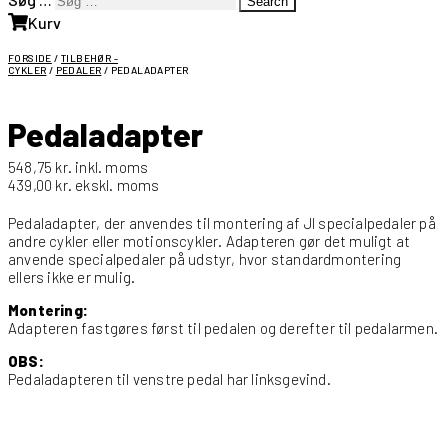
Search
Kurv
FORSIDE
/
TILBEHØR -
CYKLER
/
PEDALER
/ PEDALADAPTER
Pedaladapter
548,75
kr.
inkl. moms
439,00
kr.
ekskl. moms
Pedaladapter, der anvendes til montering af JI specialpedaler på
andre cykler eller motionscykler. Adapteren gør det muligt at
anvende specialpedaler på udstyr, hvor standardmontering
ellers ikke er mulig.
Montering:
Adapteren fastgøres først til pedalen og derefter til pedalarmen.
OBS:
Pedaladapteren til venstre pedal har linksgevind.