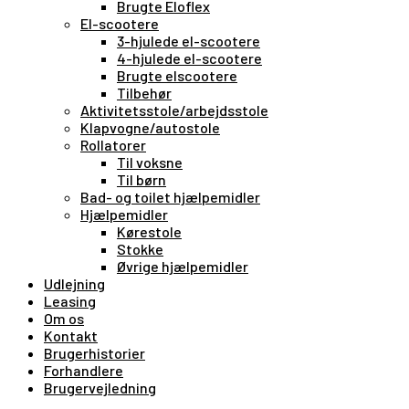
Brugte Eloflex
El-scootere
3-hjulede el-scootere
4-hjulede el-scootere
Brugte elscootere
Tilbehør
Aktivitetsstole/arbejdsstole
Klapvogne/autostole
Rollatorer
Til voksne
Til børn
Bad- og toilet hjælpemidler
Hjælpemidler
Kørestole
Stokke
Øvrige hjælpemidler
Udlejning
Leasing
Om os
Kontakt
Brugerhistorier
Forhandlere
Brugervejledning