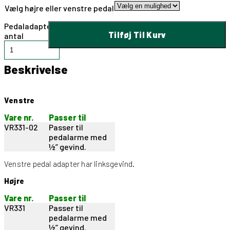
Vælg højre eller venstre pedal
Pedaladapter
Tilføj Til Kurv
antal
Beskrivelse
pedaladapter
Venstre
Vare nr.
Passer til
VR331-02
Passer til
pedalarme med
½” gevind.
Venstre pedal adapter har linksgevind.
Højre
Vare nr.
Passer til
VR331
Passer til
pedalarme med
½” gevind.