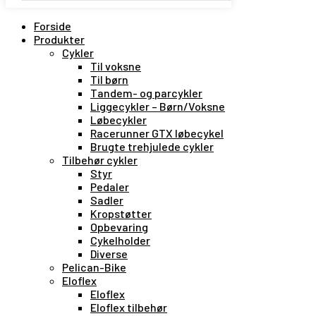
Forside
Produkter
Cykler
Til voksne
Til børn
Tandem- og parcykler
Liggecykler – Børn/Voksne
Løbecykler
Racerunner GTX løbecykel
Brugte trehjulede cykler
Tilbehør cykler
Styr
Pedaler
Sadler
Kropstøtter
Opbevaring
Cykelholder
Diverse
Pelican-Bike
Eloflex
Eloflex
Eloflex tilbehør