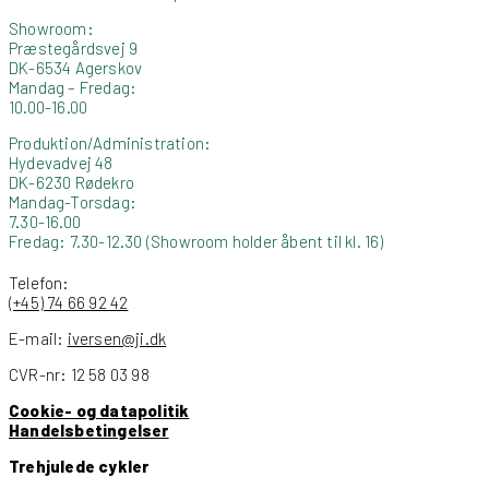
Showroom:
Præstegårdsvej 9
DK-6534 Agerskov
Mandag – Fredag:
10.00-16.00
Produktion/Administration:
Hydevadvej 48
DK-6230 Rødekro
Mandag-Torsdag:
7.30-16.00
Fredag: 7.30-12.30 (Showroom holder åbent til kl. 16)
Telefon:
(+45) 74 66 92 42
E-mail:
iversen@ji.dk
CVR-nr: 12 58 03 98
Cookie- og datapolitik
Handelsbetingelser
Trehjulede cykler