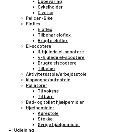
Opbevaring
Cykelholder
Diverse
Pelican-Bike
Eloflex
Eloflex
Tilbehør eloflex
Brugte eloflex
El-scootere
3-hjulede el-scootere
4-hjulede el-scootere
Brugte elscootere
Tilbehør
Aktivitetsstole/arbejdsstole
klapvogne/autostole
Rollatorer
Til voksne
Til børn
Bad- og toilet hjælpemidler
Hjælpemidler
Kørestole
Stokke
Øvrige hjælpemidler
Udlejning