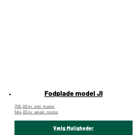
Fodplade model JI
705,00
kr.
inkl. moms
564,00
kr.
ekskl. moms
Vælg Muligheder