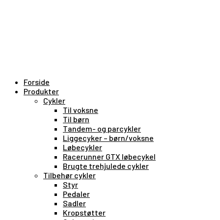
Forside
Produkter
Cykler
Til voksne
Til børn
Tandem- og parcykler
Liggecyker – børn/voksne
Løbecykler
Racerunner GTX løbecykel
Brugte trehjulede cykler
Tilbehør cykler
Styr
Pedaler
Sadler
Kropstøtter