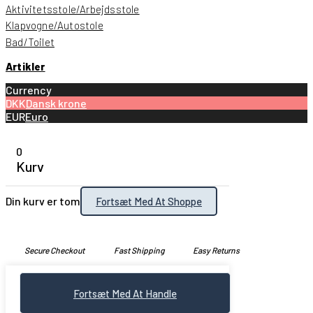
Aktivitetsstole/Arbejdsstole
Klapvogne/Autostole
Bad/Toilet
Artikler
Currency
DKK
Dansk krone
EUR
Euro
0
Kurv
Din kurv er tom
Fortsæt Med At Shoppe
Secure Checkout
Fast Shipping
Easy Returns
Fortsæt Med At Handle