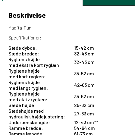
antal
Beskrivelse
Madita-Fun
Specifikationer:
Sæde dybde:
15-42 cm
Sæde bredde:
32-43 cm
Ryglæns højde
32-43 cm
med ekstra kort ryglæn:
Ryglæns højde
35-52 cm
med kort ryglæn:
Ryglæns højde
42-63 cm
med langt ryglæn:
Ryglæns højde
35-52 cm
med aktiv ryglæn:
Sæde højde:
25-62 cm
Sædehøjde med
27-63 cm
hydraulisk højdejustering:
Underbenslængde:
12-43 cm**
Ramme bredde:
54-64 cm
Ramme længde:
61-75 cm