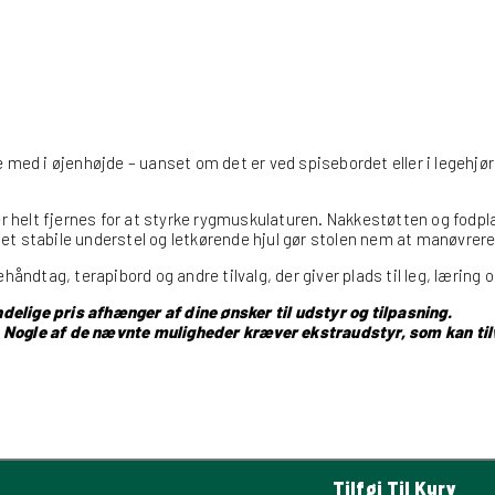
re med i øjenhøjde – uanset om det er ved spisebordet eller i legehj
er helt fjernes for at styrke rygmuskulaturen. Nakkestøtten og fodpla
et stabile understel og letkørende hjul gør stolen nem at manøvrere
ndtag, terapibord og andre tilvalg, der giver plads til leg, læring o
elige pris afhænger af dine ønsker til udstyr og tilpasning.
 Nogle af de nævnte muligheder kræver ekstraudstyr, som kan tilvæ
Tilføj Til Kurv