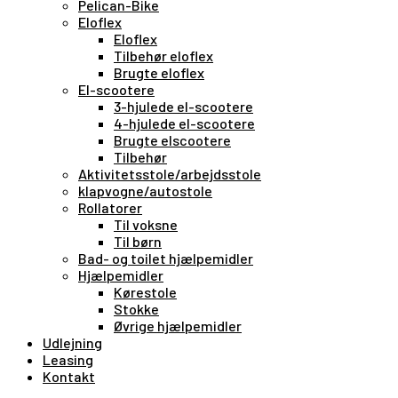
Pelican-Bike
Eloflex
Eloflex
Tilbehør eloflex
Brugte eloflex
El-scootere
3-hjulede el-scootere
4-hjulede el-scootere
Brugte elscootere
Tilbehør
Aktivitetsstole/arbejdsstole
klapvogne/autostole
Rollatorer
Til voksne
Til børn
Bad- og toilet hjælpemidler
Hjælpemidler
Kørestole
Stokke
Øvrige hjælpemidler
Udlejning
Leasing
Kontakt