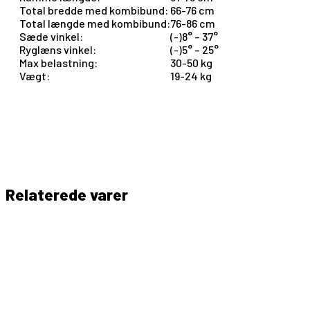
Total bredde med kombibund:
66-76 cm
Total længde med kombibund:
76-86 cm
Sæde vinkel:
(-)8° – 37°
Ryglæns vinkel:
(-)5° – 25°
Max belastning:
30-50 kg
Vægt:
19-24 kg
Madita-Fun
Relaterede varer