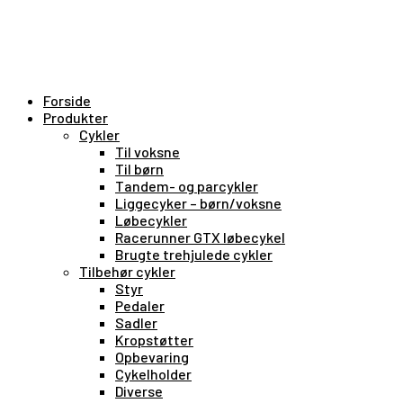
Forside
Produkter
Cykler
Til voksne
Til børn
Tandem- og parcykler
Liggecyker – børn/voksne
Løbecykler
Racerunner GTX løbecykel
Brugte trehjulede cykler
Tilbehør cykler
Styr
Pedaler
Sadler
Kropstøtter
Opbevaring
Cykelholder
Diverse