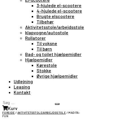
3-hjulede el-scootere
4-hjulede el-scootere
Brugte elscootere
Tilbehør
Aktivitetsstole/arbejdsstole
klapvogne/autostole
Rollatorer
Til voksne
Til børn
Bad- og toilet hjælpemidler
Hjælpemidler
Kørestole
Stokke
Øvrige hjælpemidler
Udlejning
Leasing
Kontakt
Søg
Search
…
Kurv
FORSIDE
/
AKTIVITETSSTOLE/ARBEJDSSTOLE
/ MADITA-
FUN