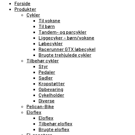
Forside
Produkter
Cykler
Til voksne
Til børn
Tandem- og parcykler
Liggecyker – børn/voksne
Løbecykler
Racerunner GTX løbecykel
Brugte trehjulede cykler
Tilbehør cykler
Styr
Pedaler
Sadler
Kropstøtter
Opbevaring
Cykelholder
Diverse
Pelican-Bike
Eloflex
Eloflex
Tilbehør eloflex
Brugte eloflex
El-scootere