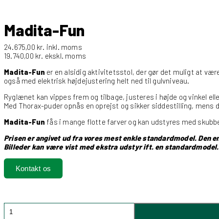
Madita-Fun
24.675,00
kr.
inkl. moms
19.740,00
kr.
ekskl. moms
Madita-Fun
er en alsidig aktivitetsstol, der gør det muligt at væ
også med elektrisk højdejustering helt ned til gulvniveau.
Ryglænet kan vippes frem og tilbage, justeres i højde og vinkel ell
Med Thorax-puder opnås en oprejst og sikker siddestilling, mens d
Madita-Fun
fås i mange flotte farver og kan udstyres med skubbehå
Prisen er angivet ud fra vores mest enkle standardmodel. Den end
Billeder kan være vist med ekstra udstyr ift. en standardmodel.
Kontakt os
Madita-
fun