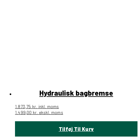
Hydraulisk bagbremse
1.873,75
kr.
inkl. moms
1.499,00
kr.
ekskl. moms
Tilføj Til Kurv