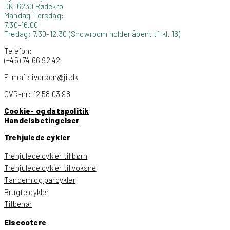
DK-6230 Rødekro
Mandag-Torsdag:
7.30-16.00
Fredag: 7.30-12.30 (Showroom holder åbent til kl. 16)
Telefon:
(+45) 74 66 92 42
E-mail:
iversen@ji.dk
CVR-nr: 12 58 03 98
Cookie- og datapolitik
Handelsbetingelser
Trehjulede cykler
Trehjulede cykler til børn
Trehjulede cykler til voksne
Tandem og parcykler
Brugte cykler
Tilbehør
Elscootere