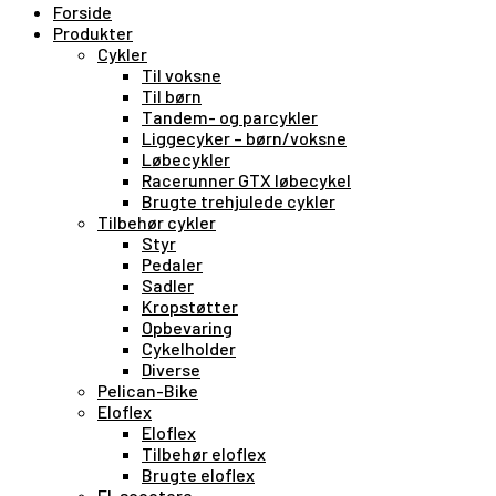
Forside
Produkter
Cykler
Til voksne
Til børn
Tandem- og parcykler
Liggecyker – børn/voksne
Løbecykler
Racerunner GTX løbecykel
Brugte trehjulede cykler
Tilbehør cykler
Styr
Pedaler
Sadler
Kropstøtter
Opbevaring
Cykelholder
Diverse
Pelican-Bike
Eloflex
Eloflex
Tilbehør eloflex
Brugte eloflex
El-scootere