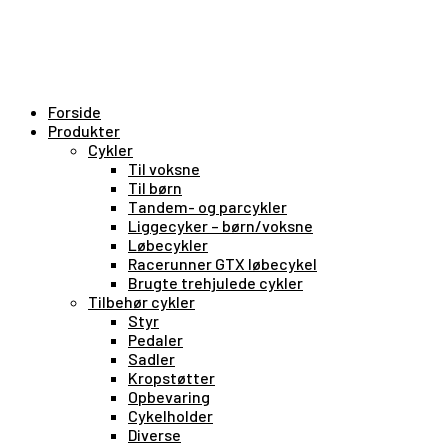
Forside
Produkter
Cykler
Til voksne
Til børn
Tandem- og parcykler
Liggecyker – børn/voksne
Løbecykler
Racerunner GTX løbecykel
Brugte trehjulede cykler
Tilbehør cykler
Styr
Pedaler
Sadler
Kropstøtter
Opbevaring
Cykelholder
Diverse