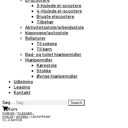
3-hjulede el-scootere
4-hjulede el-scootere
Brugte elscootere
Tilbehør
Aktivitetsstole/arbejdsstole
klapvogne/autostole
Rollatorer
Til voksne
Til børn
Bad- og toilet hjælpemidler
Hjælpemidler
Kørestole
Stokke
Øvrige hjælpemidler
Udlejning
Leasing
Kontakt
Søg …
Search
Kurv
FORSIDE
/
TILBEHØR -
CYKLER
/
DIVERSE
/ LADEAPPARAT
TIL JI BATTERI