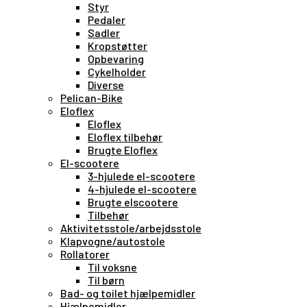
Styr
Pedaler
Sadler
Kropstøtter
Opbevaring
Cykelholder
Diverse
Pelican-Bike
Eloflex
Eloflex
Eloflex tilbehør
Brugte Eloflex
El-scootere
3-hjulede el-scootere
4-hjulede el-scootere
Brugte elscootere
Tilbehør
Aktivitetsstole/arbejdsstole
Klapvogne/autostole
Rollatorer
Til voksne
Til børn
Bad- og toilet hjælpemidler
Hjælpemidler