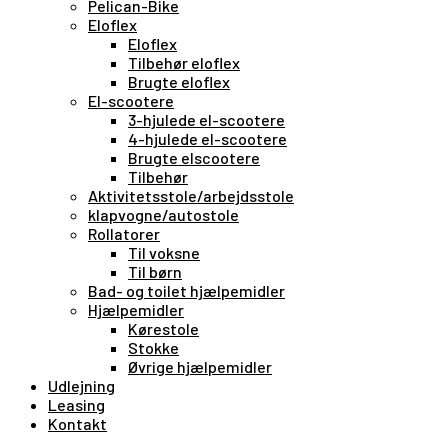
Pelican-Bike
Eloflex
Eloflex
Tilbehør eloflex
Brugte eloflex
El-scootere
3-hjulede el-scootere
4-hjulede el-scootere
Brugte elscootere
Tilbehør
Aktivitetsstole/arbejdsstole
klapvogne/autostole
Rollatorer
Til voksne
Til børn
Bad- og toilet hjælpemidler
Hjælpemidler
Kørestole
Stokke
Øvrige hjælpemidler
Udlejning
Leasing
Kontakt