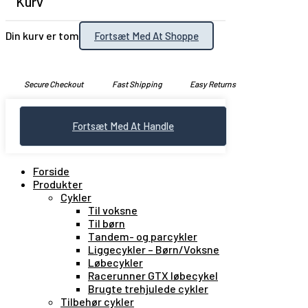
Kurv
Din kurv er tom
Fortsæt Med At Shoppe
Secure Checkout
Fast Shipping
Easy Returns
Fortsæt Med At Handle
Forside
Produkter
Cykler
Til voksne
Til børn
Tandem- og parcykler
Liggecykler – Børn/Voksne
Løbecykler
Racerunner GTX løbecykel
Brugte trehjulede cykler
Tilbehør cykler