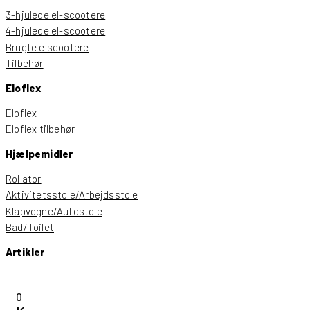
3-hjulede el-scootere
4-hjulede el-scootere
Brugte elscootere
Tilbehør
Eloflex
Eloflex
Eloflex tilbehør
Hjælpemidler
Rollator
Aktivitetsstole/Arbejdsstole
Klapvogne/Autostole
Bad/Toilet
Artikler
0