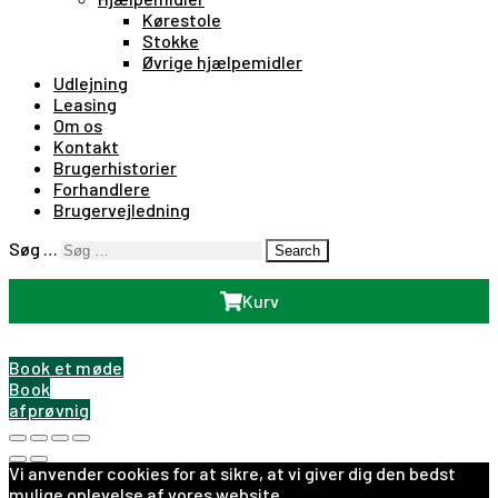
Kørestole
Stokke
Øvrige hjælpemidler
Udlejning
Leasing
Om os
Kontakt
Brugerhistorier
Forhandlere
Brugervejledning
Søg …
Search
Kurv
Book et møde
Book
afprøvnig
Vi anvender cookies for at sikre, at vi giver dig den bedst
mulige oplevelse af vores website.