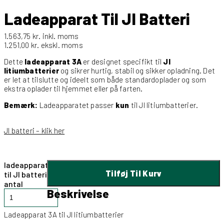
Ladeapparat Til JI Batteri
1.563,75
kr.
inkl. moms
1.251,00
kr.
ekskl. moms
Dette
ladeapparat 3A
er designet specifikt til
JI
litiumbatterier
og sikrer hurtig, stabil og sikker opladning. Det
er let at tilslutte og ideelt som både standardoplader og som
ekstra oplader til hjemmet eller på farten.
Bemærk:
Ladeapparatet passer
kun
til JI litiumbatterier.
JI batteri – klik her
ladeapparat
Tilføj Til Kurv
til JI batteri
antal
Beskrivelse
Ladeapparat 3A til JI litiumbatterier