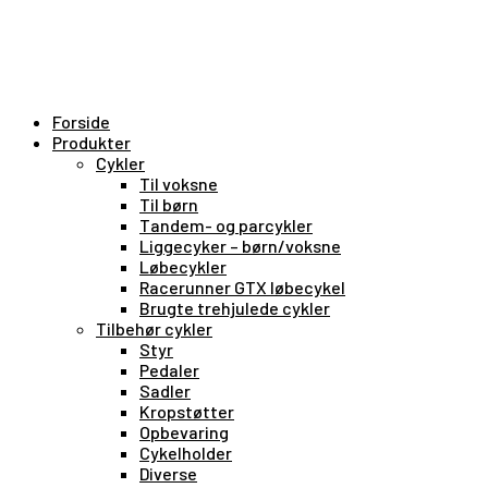
Forside
Produkter
Cykler
Til voksne
Til børn
Tandem- og parcykler
Liggecyker – børn/voksne
Løbecykler
Racerunner GTX løbecykel
Brugte trehjulede cykler
Tilbehør cykler
Styr
Pedaler
Sadler
Kropstøtter
Opbevaring
Cykelholder
Diverse