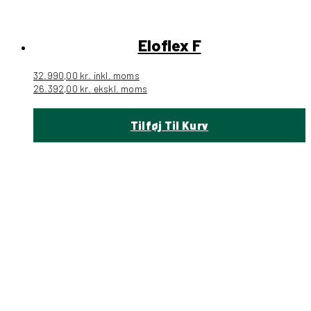
Eloflex F
32.990,00
kr.
inkl. moms
26.392,00
kr.
ekskl. moms
Tilføj Til Kurv