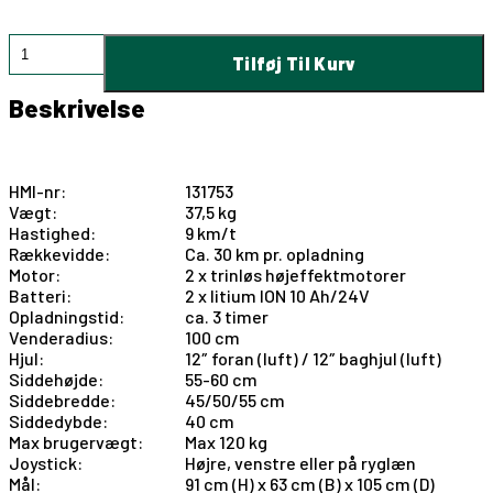
Eloflex
Tilføj Til Kurv
S1
antal
Beskrivelse
Eloflex S1
HMI-nr:
131753
Vægt:
37,5 kg
Hastighed:
9 km/t
Rækkevidde:
Ca. 30 km pr. opladning
Motor:
2 x trinløs højeffektmotorer
Batteri:
2 x litium ION 10 Ah/24V
Opladningstid:
ca. 3 timer
Venderadius:
100 cm
Hjul:
12″ foran (luft) / 12″ baghjul (luft)
Siddehøjde:
55-60 cm
Siddebredde:
45/50/55 cm
Siddedybde:
40 cm
Max brugervægt:
Max 120 kg
Joystick:
Højre, venstre eller på ryglæn
Mål:
91 cm (H) x 63 cm (B) x 105 cm (D)