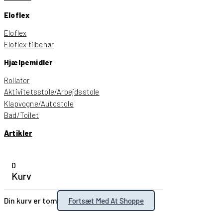
Eloflex
Eloflex
Eloflex tilbehør
Hjælpemidler
Rollator
Aktivitetsstole/Arbejdsstole
Klapvogne/Autostole
Bad/Toilet
Artikler
0
Kurv
Din kurv er tom
Fortsæt Med At Shoppe