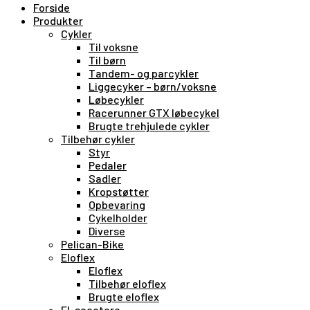
Forside
Produkter
Cykler
Til voksne
Til børn
Tandem- og parcykler
Liggecyker – børn/voksne
Løbecykler
Racerunner GTX løbecykel
Brugte trehjulede cykler
Tilbehør cykler
Styr
Pedaler
Sadler
Kropstøtter
Opbevaring
Cykelholder
Diverse
Pelican-Bike
Eloflex
Eloflex
Tilbehør eloflex
Brugte eloflex
El-scootere