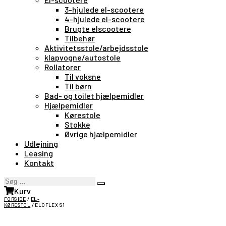
3-hjulede el-scootere
4-hjulede el-scootere
Brugte elscootere
Tilbehør
Aktivitetsstole/arbejdsstole
klapvogne/autostole
Rollatorer
Til voksne
Til børn
Bad- og toilet hjælpemidler
Hjælpemidler
Kørestole
Stokke
Øvrige hjælpemidler
Udlejning
Leasing
Kontakt
Søg
Search
…
Kurv
FORSIDE
/
EL-
KØRESTOL
/ ELOFLEX S1