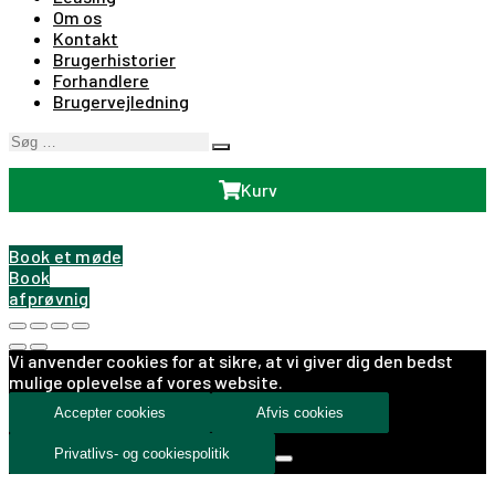
Om os
Kontakt
Brugerhistorier
Forhandlere
Brugervejledning
Søg
Search
…
Kurv
Book et møde
Book
afprøvnig
Vi anvender cookies for at sikre, at vi giver dig den bedst
mulige oplevelse af vores website.
Accepter cookies
Afvis cookies
Privatlivs- og cookiespolitik