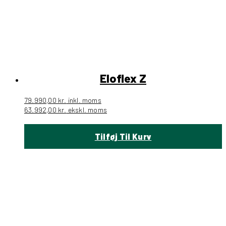
Eloflex Z
79.990,00
kr.
inkl. moms
63.992,00
kr.
ekskl. moms
Tilføj Til Kurv