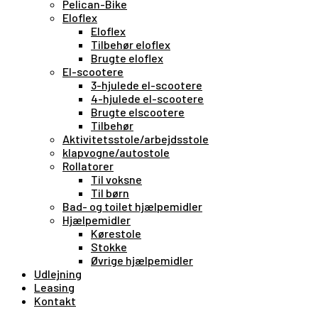
Pelican-Bike
Eloflex
Eloflex
Tilbehør eloflex
Brugte eloflex
El-scootere
3-hjulede el-scootere
4-hjulede el-scootere
Brugte elscootere
Tilbehør
Aktivitetsstole/arbejdsstole
klapvogne/autostole
Rollatorer
Til voksne
Til børn
Bad- og toilet hjælpemidler
Hjælpemidler
Kørestole
Stokke
Øvrige hjælpemidler
Udlejning
Leasing
Kontakt