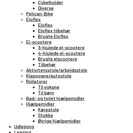
Cykelholder
Diverse
Pelican-Bike
Eloflex
Eloflex
Eloflex tilbehør
Brugte Eloflex
El-scootere
3-hjulede el-scootere
4-hjulede el-scootere
Brugte elscootere
Tilbehør
Aktivitetsstole/arbejdsstole
Klapvogne/autostole
Rollatorer
Til voksne
Til børn
Bad- og toilet hjælpemidler
Hjælpemidler
Kørestole
Stokke
Øvrige hjælpemidler
Udlejning
Leasing