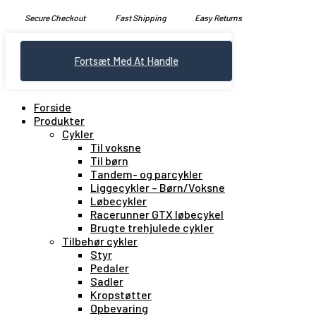
Secure Checkout
Fast Shipping
Easy Returns
Fortsæt Med At Handle
Forside
Produkter
Cykler
Til voksne
Til børn
Tandem- og parcykler
Liggecykler – Børn/Voksne
Løbecykler
Racerunner GTX løbecykel
Brugte trehjulede cykler
Tilbehør cykler
Styr
Pedaler
Sadler
Kropstøtter
Opbevaring