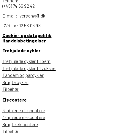
Telefon:
(+45) 74 66 92 42
E-mail:
iversen@ji.dk
CVR-nr: 12 58 03 98
Cookie- og datapolitik
Handelsbetingelser
Trehjulede cykler
Trehjulede cykler til børn
Trehjulede cykler til voksne
Tandem og parcykler
Brugte cykler
Tilbehør
Elscootere
3-hjulede el-scootere
4-hjulede el-scootere
Brugte elscootere
Tilbehør