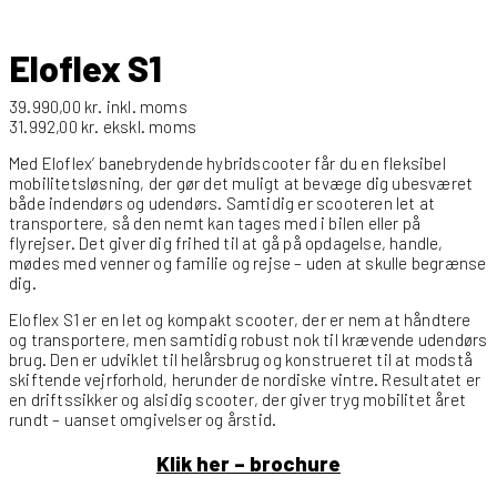
Eloflex S1
39.990,00
kr.
inkl. moms
31.992,00
kr.
ekskl. moms
Med Eloflex’ banebrydende hybridscooter får du en fleksibel
mobilitetsløsning, der gør det muligt at bevæge dig ubesværet
både indendørs og udendørs. Samtidig er scooteren let at
transportere, så den nemt kan tages med i bilen eller på
flyrejser. Det giver dig frihed til at gå på opdagelse, handle,
mødes med venner og familie og rejse – uden at skulle begrænse
dig.
Eloflex S1 er en let og kompakt scooter, der er nem at håndtere
og transportere, men samtidig robust nok til krævende udendørs
brug. Den er udviklet til helårsbrug og konstrueret til at modstå
skiftende vejrforhold, herunder de nordiske vintre. Resultatet er
en driftssikker og alsidig scooter, der giver tryg mobilitet året
rundt – uanset omgivelser og årstid.
Klik her – brochure