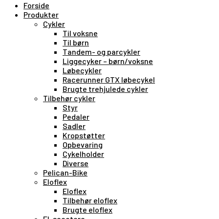
Forside
Produkter
Cykler
Til voksne
Til børn
Tandem- og parcykler
Liggecyker – børn/voksne
Løbecykler
Racerunner GTX løbecykel
Brugte trehjulede cykler
Tilbehør cykler
Styr
Pedaler
Sadler
Kropstøtter
Opbevaring
Cykelholder
Diverse
Pelican-Bike
Eloflex
Eloflex
Tilbehør eloflex
Brugte eloflex
El-scootere