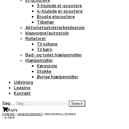
3-hjulede el-scootere
4-hjulede el-scootere
Brugte elscootere
Tilbehør
Aktivitetsstole/arbejdsstole
klapvogne/autostole
Rollatorer
Til voksne
Til børn
Bad- og toilet hjælpemidler
Hjælpemidler
Kørestole
Stokke
Øvrige hjælpemidler
Udlejning
Leasing
Kontakt
Søg …
Search
Kurv
FORSIDE
/
UKATEGORISERET
/ BRUGERVEJLEDNING
– O-PAIR