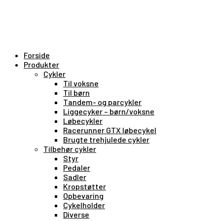
Forside
Produkter
Cykler
Til voksne
Til børn
Tandem- og parcykler
Liggecyker – børn/voksne
Løbecykler
Racerunner GTX løbecykel
Brugte trehjulede cykler
Tilbehør cykler
Styr
Pedaler
Sadler
Kropstøtter
Opbevaring
Cykelholder
Diverse