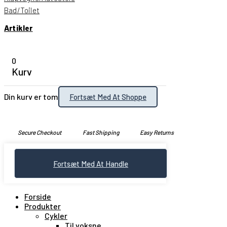
Bad/Toilet
Artikler
0
Kurv
Din kurv er tom
Fortsæt Med At Shoppe
Secure Checkout
Fast Shipping
Easy Returns
Fortsæt Med At Handle
Forside
Produkter
Cykler
Til voksne