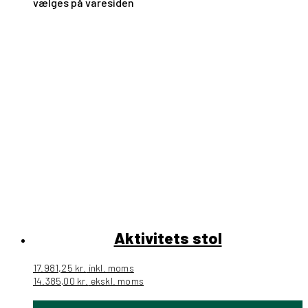
vælges på varesiden
Aktivitets stol
17.981,25
kr.
inkl. moms
14.385,00
kr.
ekskl. moms