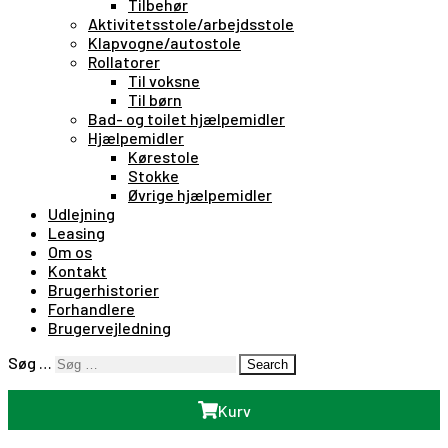
Tilbehør
Aktivitetsstole/arbejdsstole
Klapvogne/autostole
Rollatorer
Til voksne
Til børn
Bad- og toilet hjælpemidler
Hjælpemidler
Kørestole
Stokke
Øvrige hjælpemidler
Udlejning
Leasing
Om os
Kontakt
Brugerhistorier
Forhandlere
Brugervejledning
Søg …
Search
Kurv