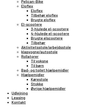
Pelican-Bike
Eloflex
Eloflex
Tilbehør eloflex
Brugte eloflex
El-scootere
3-hjulede el-scootere
4-hjulede el-scootere
Brugte elscootere
Tilbehør
Aktivitetsstole/arbejdsstole
klapvogne/autostole
Rollatorer
Til voksne
Til børn
Bad- og toilet hjælpemidler
Hjælpemidler
Kørestole
Stokke
Øvrige hjælpemidler
Udlejning
Leasing
Kontakt