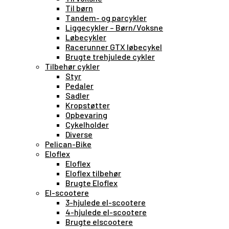
Til børn
Tandem- og parcykler
Liggecykler – Børn/Voksne
Løbecykler
Racerunner GTX løbecykel
Brugte trehjulede cykler
Tilbehør cykler
Styr
Pedaler
Sadler
Kropstøtter
Opbevaring
Cykelholder
Diverse
Pelican-Bike
Eloflex
Eloflex
Eloflex tilbehør
Brugte Eloflex
El-scootere
3-hjulede el-scootere
4-hjulede el-scootere
Brugte elscootere