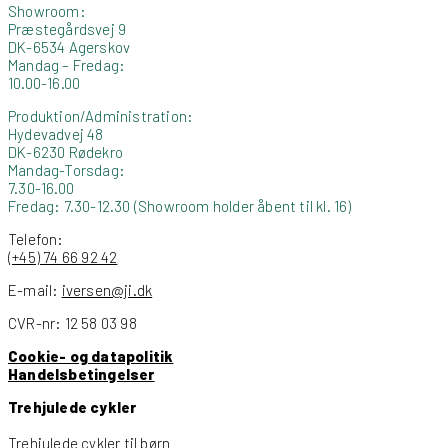
Showroom:
Præstegårdsvej 9
DK-6534 Agerskov
Mandag – Fredag:
10.00-16.00
Produktion/Administration:
Hydevadvej 48
DK-6230 Rødekro
Mandag-Torsdag:
7.30-16.00
Fredag: 7.30-12.30 (Showroom holder åbent til kl. 16)
Telefon:
(+45) 74 66 92 42
E-mail:
iversen@ji.dk
CVR-nr: 12 58 03 98
Cookie- og datapolitik
Handelsbetingelser
Trehjulede cykler
Trehjulede cykler til børn