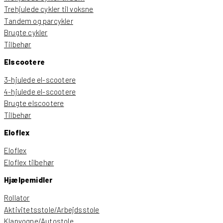
Trehjulede cykler til voksne
Tandem og parcykler
Brugte cykler
Tilbehør
Elscootere
3-hjulede el-scootere
4-hjulede el-scootere
Brugte elscootere
Tilbehør
Eloflex
Eloflex
Eloflex tilbehør
Hjælpemidler
Rollator
Aktivitetsstole/Arbejdsstole
Klapvogne/Autostole