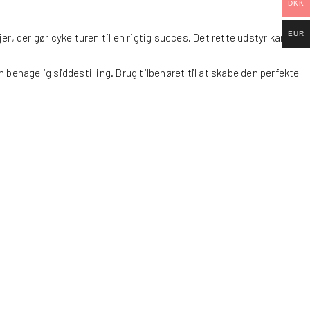
DKK
EUR
jer, der gør cykelturen til en rigtig succes. Det rette udstyr kan
en behagelig siddestilling. Brug tilbehøret til at skabe den perfekte