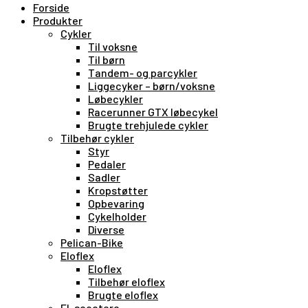
Forside
Produkter
Cykler
Til voksne
Til børn
Tandem- og parcykler
Liggecyker – børn/voksne
Løbecykler
Racerunner GTX løbecykel
Brugte trehjulede cykler
Tilbehør cykler
Styr
Pedaler
Sadler
Kropstøtter
Opbevaring
Cykelholder
Diverse
Pelican-Bike
Eloflex
Eloflex
Tilbehør eloflex
Brugte eloflex
El-scootere