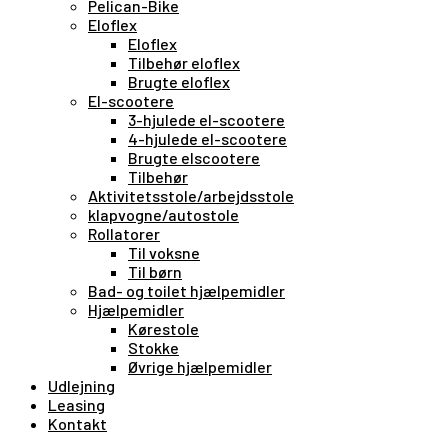
Pelican-Bike
Eloflex
Eloflex
Tilbehør eloflex
Brugte eloflex
El-scootere
3-hjulede el-scootere
4-hjulede el-scootere
Brugte elscootere
Tilbehør
Aktivitetsstole/arbejdsstole
klapvogne/autostole
Rollatorer
Til voksne
Til børn
Bad- og toilet hjælpemidler
Hjælpemidler
Kørestole
Stokke
Øvrige hjælpemidler
Udlejning
Leasing
Kontakt