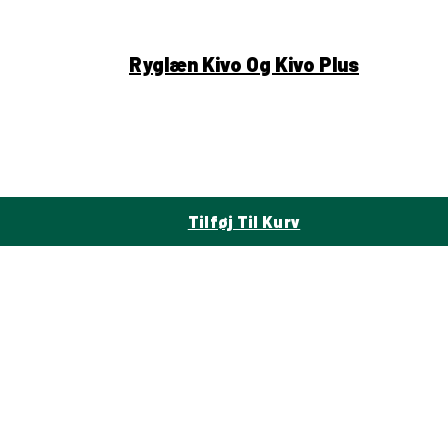
Ryglæn Kivo Og Kivo Plus
Tilføj Til Kurv