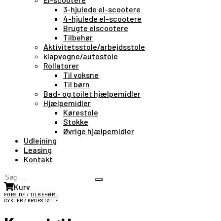
3-hjulede el-scootere
4-hjulede el-scootere
Brugte elscootere
Tilbehør
Aktivitetsstole/arbejdsstole
klapvogne/autostole
Rollatorer
Til voksne
Til børn
Bad- og toilet hjælpemidler
Hjælpemidler
Kørestole
Stokke
Øvrige hjælpemidler
Udlejning
Leasing
Kontakt
Søg
Search
…
Kurv
FORSIDE
/
TILBEHØR -
CYKLER
/ KROPSTØTTE