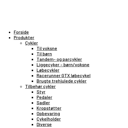
Forside
Produkter
Cykler
Til voksne
Til børn
Tandem- og parcykler
Liggecyker – børn/voksne
Løbecykler
Racerunner GTX løbecykel
Brugte trehjulede cykler
Tilbehør cykler
Styr
Pedaler
Sadler
Kropstøtter
Opbevaring
Cykelholder
Diverse