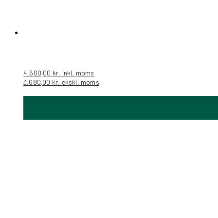
4.600,00
kr.
inkl. moms
3.680,00
kr.
ekskl. moms