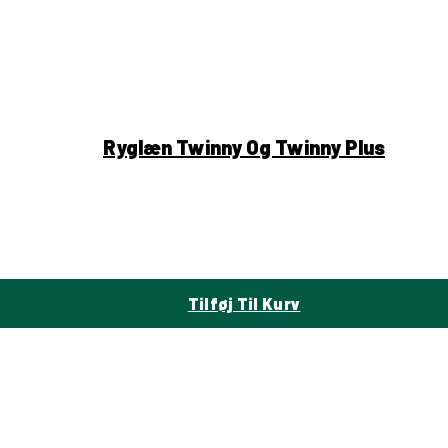
Ryglæn Twinny Og Twinny Plus
Tilføj Til Kurv