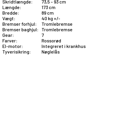
Skridtlængde:
73,5 – 93 cm
Længde:
173 cm
Bredde:
89 cm
Vægt:
40 kg +/-
Bremser forhjul:
Tromlebremse
Bremser baghjul:
Tromlebremse
Gear:
7
Farver:
Rossorød
El-motor:
Integreret i krankhus
Tyverisikring:
Nøglelås