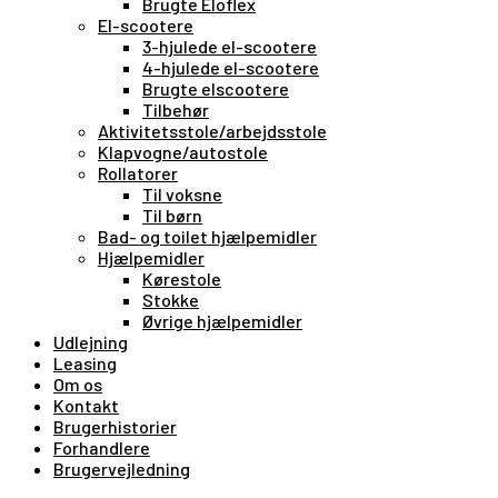
Brugte Eloflex
El-scootere
3-hjulede el-scootere
4-hjulede el-scootere
Brugte elscootere
Tilbehør
Aktivitetsstole/arbejdsstole
Klapvogne/autostole
Rollatorer
Til voksne
Til børn
Bad- og toilet hjælpemidler
Hjælpemidler
Kørestole
Stokke
Øvrige hjælpemidler
Udlejning
Leasing
Om os
Kontakt
Brugerhistorier
Forhandlere
Brugervejledning