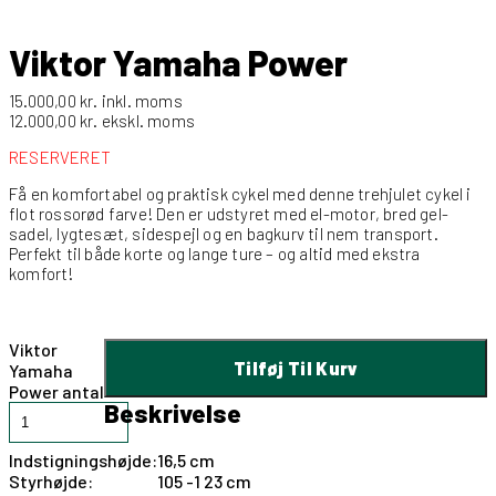
Viktor Yamaha Power
15.000,00
kr.
inkl. moms
12.000,00
kr.
ekskl. moms
RESERVERET
Få en komfortabel og praktisk cykel med denne trehjulet cykel i
flot rossorød farve! Den er udstyret med el-motor, bred gel-
sadel, lygtesæt, sidespejl og en bagkurv til nem transport.
Perfekt til både korte og lange ture – og altid med ekstra
komfort!
Viktor
Tilføj Til Kurv
Yamaha
Power antal
Beskrivelse
Indstigningshøjde:
16,5 cm
Styrhøjde:
105 -1 23 cm