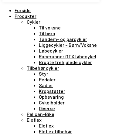
Forside
Produkter
Cykler
Til voksne
Til børn
Tandem- og parcykler
Liggecykler – Børn/Voksne
Løbecykler
Racerunner GTX løbecykel
Brugte trehjulede cykler
Tilbehør cykler
Styr
Pedaler
Sadler
Kropstøtter
Opbevaring
Cykelholder
Diverse
Pelican-Bike
Eloflex
Eloflex
Eloflex tilbehør