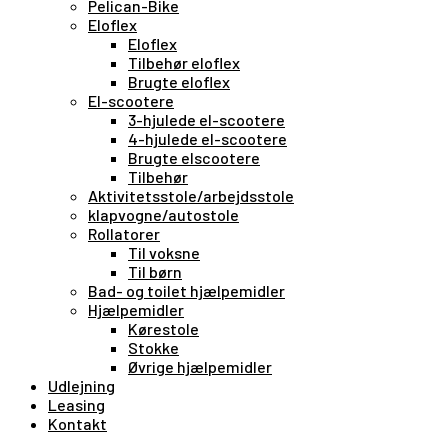
Pelican-Bike
Eloflex
Eloflex
Tilbehør eloflex
Brugte eloflex
El-scootere
3-hjulede el-scootere
4-hjulede el-scootere
Brugte elscootere
Tilbehør
Aktivitetsstole/arbejdsstole
klapvogne/autostole
Rollatorer
Til voksne
Til børn
Bad- og toilet hjælpemidler
Hjælpemidler
Kørestole
Stokke
Øvrige hjælpemidler
Udlejning
Leasing
Kontakt