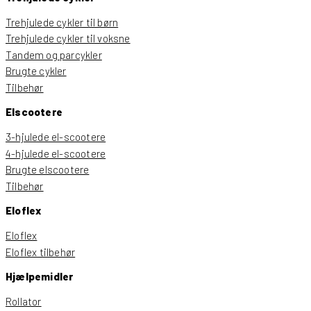
Trehjulede cykler til børn
Trehjulede cykler til voksne
Tandem og parcykler
Brugte cykler
Tilbehør
Elscootere
3-hjulede el-scootere
4-hjulede el-scootere
Brugte elscootere
Tilbehør
Eloflex
Eloflex
Eloflex tilbehør
Hjælpemidler
Rollator