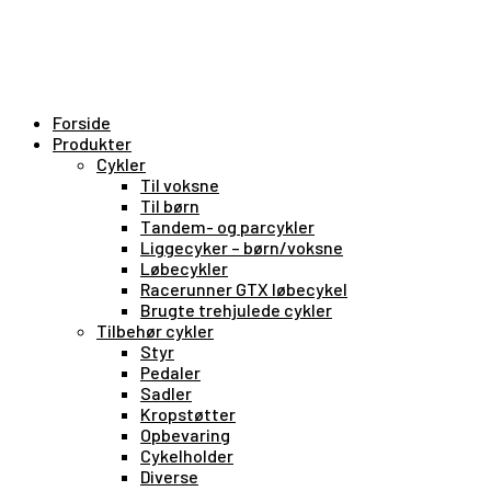
Forside
Produkter
Cykler
Til voksne
Til børn
Tandem- og parcykler
Liggecyker – børn/voksne
Løbecykler
Racerunner GTX løbecykel
Brugte trehjulede cykler
Tilbehør cykler
Styr
Pedaler
Sadler
Kropstøtter
Opbevaring
Cykelholder
Diverse