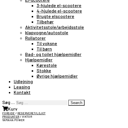
3-hjulede el-scootere
4-hjulede el-scootere
Brugte elscootere
Tilbehør
Aktivitetsstole/arbejdsstole
klapvogne/autostole
Rollatorer
Til voksne
Til børn
Bad- og toilet hjælpemidler
Hjælpemidler
Kørestole
Stokke
Øvrige hjælpemidler
Udlejning
Leasing
Kontakt
Søg …
Search
Kurv
FORSIDE
/
RESERVERET/LEJET
PRODUKTER
/ VIKTOR
YAMAHA POWER