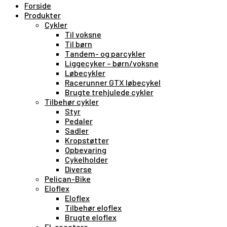
Forside
Produkter
Cykler
Til voksne
Til børn
Tandem- og parcykler
Liggecyker – børn/voksne
Løbecykler
Racerunner GTX løbecykel
Brugte trehjulede cykler
Tilbehør cykler
Styr
Pedaler
Sadler
Kropstøtter
Opbevaring
Cykelholder
Diverse
Pelican-Bike
Eloflex
Eloflex
Tilbehør eloflex
Brugte eloflex
El-scootere