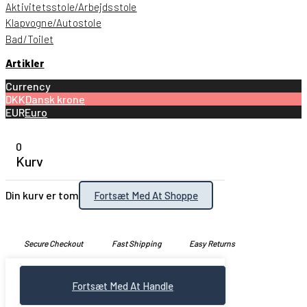
Aktivitetsstole/Arbejdsstole
Klapvogne/Autostole
Bad/Toilet
Artikler
Currency
DKK
Dansk krone
EUR
Euro
0
Kurv
Din kurv er tom
Fortsæt Med At Shoppe
Secure Checkout
Fast Shipping
Easy Returns
Fortsæt Med At Handle