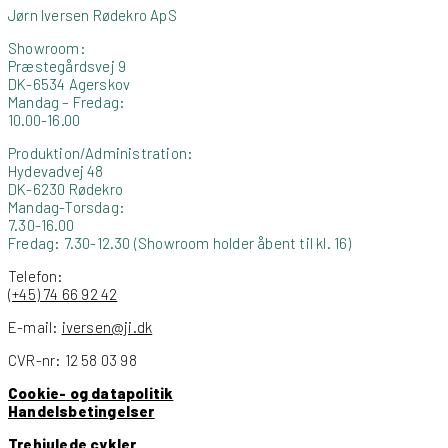
Jørn Iversen Rødekro ApS
Showroom:
Præstegårdsvej 9
DK-6534 Agerskov
Mandag – Fredag:
10.00-16.00
Produktion/Administration:
Hydevadvej 48
DK-6230 Rødekro
Mandag-Torsdag:
7.30-16.00
Fredag: 7.30-12.30 (Showroom holder åbent til kl. 16)
Telefon:
(+45) 74 66 92 42
E-mail:
iversen@ji.dk
CVR-nr: 12 58 03 98
Cookie- og datapolitik
Handelsbetingelser
Trehjulede cykler